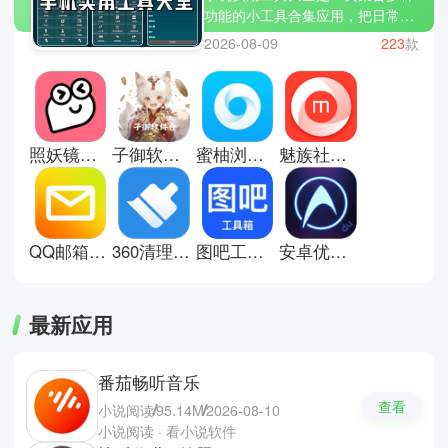
功能的小工具合集应用，把日常生
活中常用的功能集中在一个软件
2026-08-09
223
款
里，比如计算器、手电筒、单位换
算、图片压缩、二维码扫描等。用
户不需要单独下载多个应用，一个
工具包就能满足很多临时需求。它
的优势在于轻便和实用，打开就能
照妖镜安卓版
子御软件仓库
蜜柚浏览器
魅族社区flyme
用，操作也很简单，适合不想手机
装太多软件的人使用。在学习、工
作或日常生活中，都能起到提高效
率的作用，让一些小问题快速解
决。这里有些手机实用工具大全推
QQ邮箱手机版
360清理大师手机版
图吧工具箱手机版
安卓优化大师手机版
荐；QQ输入法，谷歌浏览器和全
能扫描王。
最新应用
番茄畅听音乐
查看
小说阅读
95.14M
2026-08-10
小说阅读 · 看小说软件