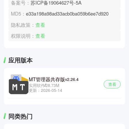
备案号：
苏ICP备19064627号-5A
MD5：
e33a198a98ad33acb0ba059b6ee7d920
隐私政策：
查看
权限说明：
查看
应用版本
MT管理器共存版
v2.26.4
查看
实用软件
28.73M
更新：2026-05-14
同类热门