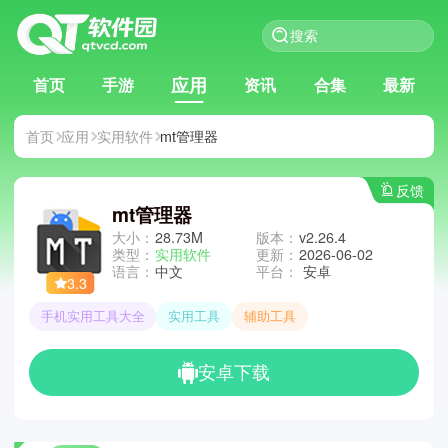
应用
首页
手游
资讯
合集
最新
首页
应用
实用软件
mt管理器
反馈
mt管理器
大小：
28.73M
版本：
v2.26.4
类型：
实用软件
更新：
2026-06-02
语言：
中文
平台：
安卓
3.3
手机实用工具大全
实用工具
辅助工具
安卓下载