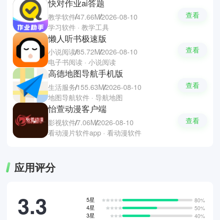
快对作业ai答题
查看
教学软件
47.66M
2026-08-10
学习软件 · 教学工具
懒人听书极速版
查看
小说阅读
85.72M
2026-08-10
电子书阅读 · 小说阅读
高德地图导航手机版
查看
生活服务
155.63M
2026-08-10
地图导航软件 · 导航地图
怡萱动漫客户端
查看
影视软件
7.06M
2026-08-10
看动漫片软件app · 看动漫软件
应用评分
3.3
5星
80%
4星
50%
3星
40%