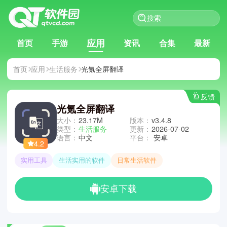
应用
首页
手游
资讯
合集
最新
首页
应用
生活服务
光氪全屏翻译
反馈
光氪全屏翻译
大小：
23.17M
版本：
v3.4.8
类型：
生活服务
更新：
2026-07-02
语言：
中文
平台：
安卓
4.2
实用工具
生活实用的软件
日常生活软件
安卓下载