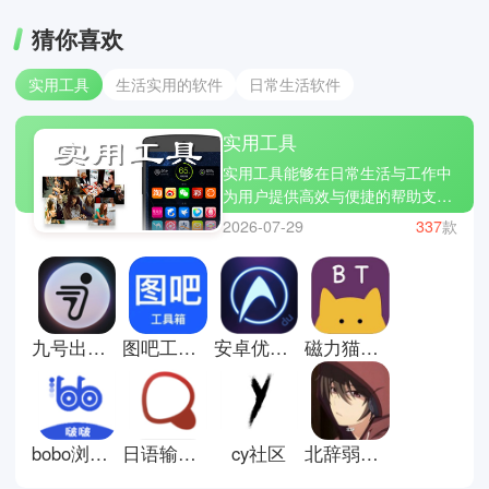
猜你喜欢
实用工具
生活实用的软件
日常生活软件
实用工具
实用工具能够在日常生活与工作中
为用户提供高效与便捷的帮助支
持。在实际使用中，不同工具可以
2026-07-29
337
款
组合使用来提升效率。你们可以通
过ES文件浏览器快速整理手机中
的文件、压缩包及应用资源，实现
高效分类与传输。有需要处理纸质
文档时，打开扫描全能王即可一键
九号出行安卓版
图吧工具箱手机版
安卓优化大师手机版
磁力猫手机版
拍照生成高清PDF，并自动进行文
字识别与排版。当手机设备运行变
慢时，借助360清理大师可以清理
缓存垃圾、释放存储空间并优化系
统性能。多种工具互相配合，基本
bobo浏览器海外版
日语输入法手机版
cy社区
北辞弱网17.0
覆盖了从文件管理到办公处理再到