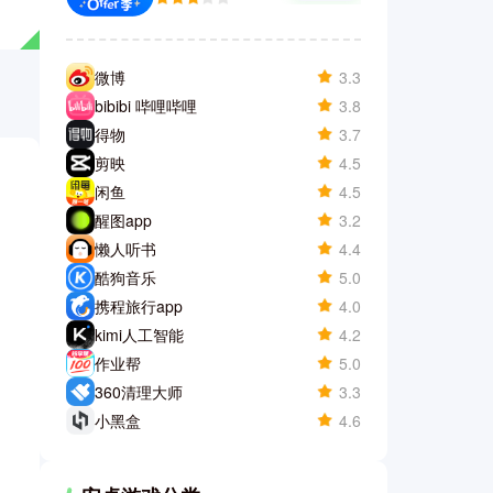
微博
3.3
bibibi 哔哩哔哩
3.8
得物
3.7
剪映
4.5
闲鱼
4.5
醒图app
3.2
懒人听书
4.4
酷狗音乐
5.0
携程旅行app
4.0
kimi人工智能
4.2
作业帮
5.0
360清理大师
3.3
小黑盒
4.6