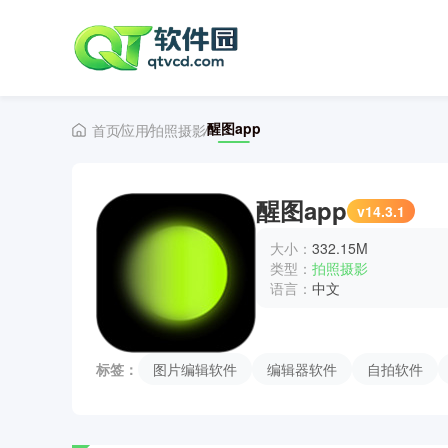
醒图app
首页
应用
拍照摄影
醒图app
v14.3.1
大小：
332.15M
类型：
拍照摄影
语言：
中文
标签：
图片编辑软件
编辑器软件
自拍软件