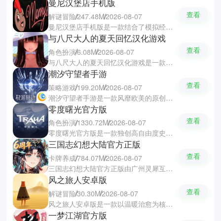
曼尼汉堡店手机版
查看
解谜冒险
247.48M
2026-08-07
曼尼汉堡店手机版是一款结合了模拟经营与恐怖解谜的独特手游，玩家会在夜幕降临后遭遇一座诡异汉堡店，需在低模像素风格营造的阴森氛围中探索线索、破解谜题和躲避追击。同时游戏中还要经营店铺以满足畸形顾客的离奇需求，体验经营策略与心理压迫并存的沉浸式恐怖冒险。
与八尺大人的夏天回忆汉化游戏
查看
角色扮演
6.08M
2026-08-07
与八尺大人的夏天回忆汉化游戏是一款融合了日式怪谈与温情冒险的角色扮演游戏，带来一段独特的夏日羁绊故事。游戏中你们将扮演回到乡下老家过暑假的小男孩，在蝉鸣与夏日风景中意外偶遇传闻里的八尺大人。你们需要在村子里自由探索解谜、寻找遗失物品，通过日常互动揭开她的过去故事。
潮汐守望者手游
查看
策略游戏
199.20M
2026-08-07
潮汐守望者手游是一款风靡欧美的原创魔幻塔防策略游戏，以恢弘写实的泰亚大陆为背景，构建出底蕴深厚的奇幻世界观。潮汐守望者游戏中玩家可以招募超三十个种族百余位个性英雄，通过精妙布阵和差异化培养与协同战术，层层揭开远古黑暗阴谋，最终击溃邪恶势力，亲手缔造独一无二的史诗传奇。
零度曙光官方版
查看
角色扮演
1330.72M
2026-08-07
零度曙光官方版是一款独创高自由度史诗级奇幻MMO手游，以自研3D物理引擎构建无边界的开放世界利斯塔尼亚大陆，支持从脸型发型到皮肤纹理等近百项角色深度定制。零度曙光融合了电影级声光特效与沉浸式魔幻场景，提供1对1竞技、30人团队混战及百人阵营对抗等多元战斗体验，并以强剧情驱动探索、创造与热血征战。
三国志幻想大陆官方正版
查看
卡牌养成
784.07M
2026-08-07
三国志幻想大陆官方正版由广州灵犀互动娱乐有限公司正版研发，支持灵犀账号一键登录，提供最稳定流畅的体验，杜绝卡顿掉线，并独享官方专属活动。游戏以高颜值国创卡牌重塑三国幻想世界，打破历史束缚，全员无废卡皆可升无双，跨阵营羁绊自由搭配，集结曹操刘备等百位名将，开启沉浸式乱世争霸之旅。
风之旅人安卓版
查看
解谜冒险
30.30M
2026-08-07
风之旅人安卓版是一款以温暖治愈为核心体验的休闲解谜冒险手游，结合了细腻叙事、沉浸音画与无言社交，带你步入古老神秘的旅程世界。风之旅人游戏中你化身孤独旅人穿越壮美废墟，在悠扬音乐陪伴下探索遗迹和邂逅同行者，感受宁静中的震撼与联结的力量，开启一段无需言语却直抵心灵的奇妙冒险。
一梦江湖官方版