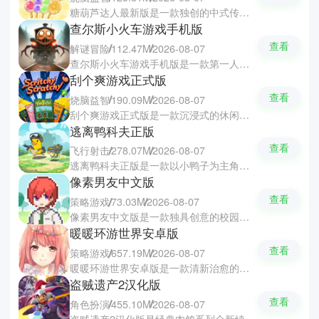
糖葫芦达人最新版是一款独创的中式传统美食模拟经营游戏，玩家会亲手完成串果熬糖裹糖风干全流程，然后自由的搭配山楂、草莓或葡萄等水果与多种糖衣配方，结合限时促销顾客满意度管理及店铺美陈设计提升收益与口碑。同时游戏更融入趣味吃播玩法，打造专属国潮糖葫芦品牌。
查尔斯小火车游戏手机版
查看
解谜冒险
112.47M
2026-08-07
查尔斯小火车游戏手机版是一款第一人称恐怖生存游戏，玩家驾驶一辆装备RPG和摇头娃娃装饰的黄色小火车，在神秘孤岛上探索未知区域、结识NPC、搜集资源并升级武器。同时查尔斯小火车游戏中你还要面对迅捷蜘蛛腿的恐怖火车怪物查尔斯展开的惊险追逐与反击，目标是揭开它的来历并将其彻底消灭。
刮个爽游戏正式版
查看
烧脑益智
190.09M
2026-08-07
刮个爽游戏正式版是一款沉浸式的休闲模拟刮刮乐游戏，以高度还原现实刮奖体验为核心，玩家可自由选购多种面额与规则的刮刮卡，亲手刮开涂层赢取丰厚奖励。同时游戏还支持购买自动刮奖机器人实现离线收益，并能持续升级中奖概率、刮奖速度及天赋能力，让每一次刮奖都更爽更快更有成就感。
逃离鸭科夫正版
查看
飞行射击
278.07M
2026-08-07
逃离鸭科夫正版是一款以小鸭子为主角的刷宝撤离类动作射击游戏，玩家以上帝视角操控机智勇敢的鸭子，在枪林弹雨的奇异世界中搜集食物武器药品等物资。游戏中会穿越三种风格迥异的地图，应对暴徒围堵与玩家伏击，达成目标后发起百万撤离，体验紧张刺激的生存突围之旅。
像素男友中文版
查看
策略游戏
73.03M
2026-08-07
像素男友中文版是一款独具创意的校园恋爱文字游戏，玩家化身高二转校女生，开学首日撞见会说话的方块物体，意外中了让帅哥全变马赛克的诡异诅咒。游戏中随着与不同男主互动提升好感，他们的像素逐渐清晰、轮廓愈发真实，最终还原出鲜活面容，在解码式恋爱中感受心跳加速的独特浪漫。
暖暖环游世界安卓版
查看
策略游戏
657.19M
2026-08-07
暖暖环游世界安卓版是一款清新治愈的换装养成手游，以唯美日系画风与环球旅行剧情为主线，玩家在数十个国家关卡中为女主角暖暖精心搭配服饰，解锁上千款风格各异的时装。暖暖环游世界游戏汇聚顶了级声优献声，呈现原汁原味的动漫视听体验，更有海量萌趣道具持续更新，带给你丰富沉浸的时尚冒险之旅。
盗贼遗产2汉化版
查看
角色扮演
455.10M
2026-08-07
盗贼遗产2汉化版是经典肉鸽系列全新续作，以高难度横版动作与随机生成地牢为核心，玩家操控风格迥异的勇士闯入诡谲古堡，在遍布机关与强敌的险境中追寻失落遗产。游戏里新增了深度能力树、道具合成系统及多周目成长机制，还有精美的像素画风、沉浸式音效与渐进式剧情，打造出兼具硬核挑战与策略深度的冒险体验。