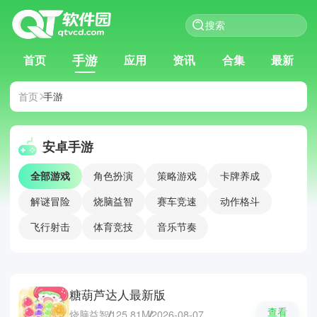
手游
首页
应用
资讯
合集
最新
首页
手游
安卓手游
全部游戏
角色扮演
策略游戏
卡牌养成
解谜冒险
烧脑益智
赛车竞速
动作格斗
飞行射击
体育竞技
音乐节奏
糖葫芦达人最新版
查看
烧脑益智
125.81M
2026-08-07