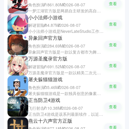
查看
角色扮演
1861.80M
2026-08-07
一梦江湖官方版是网易自主研发的高自由度武侠RPG手游，打造了多张总面积超千万平米的无缝大地图，呈现出真实沉浸的江湖世界。同时一梦江湖还支持深度捏脸与个性化外观定制，独创四段式大轻功与空中战斗等。游戏还有经典门派任选，百种玩法打破传统线性养成，真正书写属于你的鲜活江湖传奇。
小小法师小游戏
查看
解谜冒险
84.87M
2026-08-07
小小法师小游戏是NeverLateStudio工作室打造的一款卡通风格弹幕射击魔法游戏，玩家可以运用火冰雷光暗五种基础元素自由组合出数十种法术，通过闯关形式对抗入侵的邪恶怪物。游戏中所有法术均可强化升级，而且操作简单易上手，画面精致唯美，节奏明快爽快，专为休闲玩家设计的肉鸽风格冒险体验。
异象回声官方版
查看
角色扮演
2284.69M
2026-08-07
异象回声官方版是一款以复古都市为舞台的二次元怪谈悬疑策略手游，背景设定在虚构的上世纪冷山市，融合神秘诡谲的城市氛围、考究的时代细节与精美立绘。游戏中你将化身危机应对局调查科科长，带领探员破解离奇异象事件，揭开层层阴谋背后的真相，兼具沉浸式剧情体验与高策略性卡牌对战。
万源圣魔录官方版
查看
解谜冒险
1691.52M
2026-08-07
万源圣魔录官方版是一款以精美二次元美术风格呈现的策略战争类SLG游戏，玩家化身一国之主招募美少女角色组建专属队伍，六大特色阵营各具专属技能可灵活搭配。游戏中每位角色均配备独立立绘与CG动画，战斗热血爽快强调策略布局，新人上线即领SSR角色洛绾嫣及多重限定福利，打造独一无二的强势力阵容。
屠夫躲猫猫游戏
查看
角色扮演
35.46M
2026-08-07
屠夫躲猫猫游戏是一款独具创意的像素风非对称对抗手游，玩家可以自由的选择化身追捕者的屠夫或隐匿求生的人类，在紧凑的房间场景中展开智力与反应的激烈博弈。游戏中作为人类需巧妙利用床底、箱柜和窗帘等环境道具隐蔽身形伺机周旋，而屠夫则要凭借观察力与策略逐一识破藏匿点，率先达成目标者就可获胜。
正当防卫4游戏
查看
飞行射击
110.38M
2026-08-07
正当防卫4游戏是该系列最新续作，以近未来科幻战争为背景，打造沉浸式的开放世界射击体验，而且游戏专为安卓平台深度优化，地图更辽阔、武器更丰富和剧情更紧凑。游戏中的动态天气系统真实模拟龙卷风与暴雪等极端环境，结合流畅的第三人称动作、资源收集与自由探索玩法，让玩家在广阔世界中展开高自由度战斗与战略冒险。
燕云十六声官方正版
查看
角色扮演
1977.18M
2026-08-07