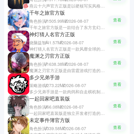
燕云十六声官方正版是以硬核写实风格打破当下武侠游戏千篇一律的俊美网红审美，构建出雨雾弥漫和苍凉肃杀的燕云乱世的游戏。燕云十六声游戏结合了开放世界探索、骑马狩猎、野外战斗与多地形冒险，同时还有职业武器自选与单人多人无缝共存的创新模式，用克制沉浸的叙事重塑武侠精神内核。
千年之旅官方版
查看
角色扮演
1505.99M
2026-08-07
千年之旅官方版是一款结合了东方玄幻与二次元美学的开放世界冒险养成游戏，玩家将化身穿越千年的旅者，探索古文明遗迹、解开时空谜题，在奇幻异大陆上结识各具魅力的美少女伙伴。千年之旅游戏中可以通过策略搭配与深度养成组建专属队伍，体验到热血格斗与沉浸剧情交织的史诗旅程。
神灯猜人名官方正版
查看
烧脑益智
41.57M
2026-08-07
神灯猜人名官方正版是一款风靡全球的休闲推理益智游戏，以阿拉丁神灯为灵感，采用卡通画风与智能问答机制，玩家只需在心中默想任意真实人物、影视角色、虚拟形象或神话生物，灯神便会通过层层逻辑提问。游戏中结合海量人物数据库精准推断答案，而且老少皆宜，充满被读心的奇妙乐趣。
魔渊之刃官方正版
查看
角色扮演
1638.38M
2026-08-07
魔渊之刃官方正版是由雷霆游戏打造的暗黑风ARPG手游，摒弃传统职业限制，以武器定义角色，搭配自由BD构建与拳拳到肉的动作体验。游戏还加入了Roguelike机制，让你可以通过随机地图怪物、法盘宝石系统及专属Buff激活，然后再带给你千人千面的冒险旅程。
多少兄弟手游
查看
策略游戏
273.22M
2026-08-07
多少兄弟手游是一款肉鸽和自走棋机制相结合的荒诞策略游戏，玩家会在随机生成的战场中招募亡灵、社畜、战士、奇幻、科幻和动作六大风格迥异的兄弟，每位兄弟拥有独特的属性与职业定位。游戏中需要你去迎战大猩猩、熊孩子、巨鹅乃至神明等离谱敌人，用不同兄弟组合不断试错进化，探索究竟需要多少兄弟才能揍趴这个世界。
一起回家吧直装版
查看
角色扮演
66.08M
2026-08-07
一起回家吧直装版是独立开发者打造的日系暗黑风乙女单机游戏，玩家会扮演少女尤娜，在公寓校园地铁站等场景中与三位性格迥异的角色展开深度互动。一起回家吧游戏里有超十一万字原创剧情含五种以上结局，结合文字恋爱解谜与多线抉择，还支持自由存档快进，鼓励反复探索隐藏真相。
未定事件簿官方版
查看
角色扮演
339.58M
2026-08-07