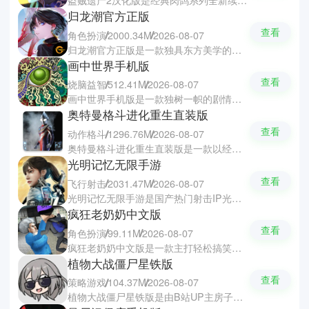
归龙潮官方正版
查看
角色扮演
2000.34M
2026-08-07
归龙潮官方正版是一款独具东方美学的横版解谜冒险手游，玩家会以拍片为掩护深入暗黑童话般的国风都市，探索隐秘场景、搜集关键线索和破解层层谜题，然后揭开被尘封的真相。游戏塑造出多个性鲜明的角色，每位角色拥有独特技能与成长体系，带给你沉浸式的剧情体验与策略化的战斗乐趣。
画中世界手机版
查看
烧脑益智
512.41M
2026-08-07
画中世界手机版是一款独树一帜的剧情驱动型解谜游戏，玩家可以借助画面间的远近切换、空间叠合与隐喻关联来推进故事发展。游戏中每一帧皆为细腻手绘，充满情感张力与艺术感染力，以极简逻辑承载深刻叙事，在时间与空间的交错中完成图像与意义的双重解谜，堪称艺术性与游戏性融合的典范。
奥特曼格斗进化重生直装版
查看
动作格斗
1296.76M
2026-08-07
奥特曼格斗进化重生直装版是一款以经典奥特曼IP为核心的沉浸式格斗冒险游戏，玩家可化身迪迦、泰罗或赛文等数十位人气奥特曼，体验高度还原的剧情与热血战斗。奥特曼格斗进化重生支持单人闯关、多人对战及组队协作等多种玩法，结合动漫级画面表现与深度养成系统，让你感受原汁原味的光之英雄之旅。
光明记忆无限手游
查看
飞行射击
2031.47M
2026-08-07
光明记忆无限手游是国产热门射击IP光明记忆的正统续作，专为移动端深度优化，在保留高自由度战斗体系基础上，新增适配触屏与陀螺仪的操作设计，还支持枪械远程、刀剑近战及技能连招等多种战斗风格。同时游戏的画面表现力显著提升，通过层层递进的主线与任务线索，最后揭开空中大陆背后的神秘真相。
疯狂老奶奶中文版
查看
角色扮演
99.11M
2026-08-07
疯狂老奶奶中文版是一款主打轻松搞笑与烧脑解谜相结合的休闲益智游戏，玩家会在充满生活气息又荒诞可爱的场景中搜集道具和布置创意陷阱，用各种无伤大雅的恶作剧逗笑脾气古怪的老奶奶来赢得高分。疯狂老奶奶的画风鲜活幽默，操作也直观易上手，带给你持续不断的解谜成就感和爆笑体验。
植物大战僵尸星铁版
查看
策略游戏
104.37M
2026-08-07
植物大战僵尸星铁版是由B站UP主房子猫爱吃喵原创打造的策略塔防同人游戏，巧妙融合崩坏星穹铁道角色与PVZ经典玩法，星铁角色化身为拥有独特属性和技能的植物，开拓者则变身幽默搞怪的僵尸。游戏中玩家可以通过收集星琼部署角色和解锁关卡，在贝洛伯格展开兼具星铁世界观特色与塔防策略乐趣的趣味战斗。