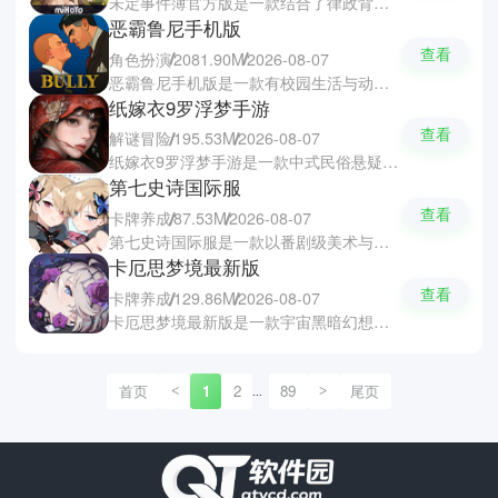
未定事件簿官方版是一款结合了律政背景与沉浸式恋爱养成的推理手游，玩家会在姜广涛、赵路、杨天翔、金弦等一线声优演绎下，与四位性格迥异的男主角携手调查离奇委托，深入高自由度互动场景搜证推理。同时未定事件簿游戏中还可以解锁专属剧情与动态约会卡面，于惊险案情中体验细腻情感与烧脑逻辑交织的独特魅力。
恶霸鲁尼手机版
查看
角色扮演
2081.90M
2026-08-07
恶霸鲁尼手机版是一款有校园生活与动作冒险的经典角色扮演游戏，玩家将扮演叛逆少年鲁尼，在应对老师刁难和黑帮欺压的过程中逐步成长蜕变，还可以体验丰富剧情、多样课程、随机事件及趣味挑战。恶霸鲁尼游戏助Unity引擎打造的高品质的画面与沉浸式的玩法，让你感受独特而酣畅的游戏魅力。
纸嫁衣9罗浮梦手游
查看
解谜冒险
195.53M
2026-08-07
纸嫁衣9罗浮梦手游是一款中式民俗悬疑解谜游戏新作，作为系列第九部，以罗浮疏影美梦易逝为内核，重返益昌镇搭乘深夜列车潜入光怪陆离的梦境世界。纸嫁衣9游戏结合了剪纸和泥塑等非遗元素，并创新运用陀螺仪、指南针和麦克风等真实交互机制，在诡谲氛围中层层揭开尘封旧梦与真相。
第七史诗国际服
查看
卡牌养成
87.53M
2026-08-07
第七史诗国际服是一款以番剧级美术与逐帧手绘动画呈现的二次元回合制策略RPG游戏，玩家会作为圣约继承者集结各族英雄对抗宿命。第七史诗采用了自研的引擎实现全角色Live2D动态表现与专属技能动画，再搭配全语音配音、史诗级配乐及炼金术等独创玩法，带给你高燃沉浸的战斗体验。
卡厄思梦境最新版
查看
卡牌养成
129.86M
2026-08-07
卡厄思梦境最新版是一款宇宙黑暗幻想风肉鸽卡牌手游，玩家会驾驶方舟逃离濒危行星，然后开启方舟的文明纪元。卡厄思梦境游戏集合了克苏鲁式诡谲氛围与深度策略卡牌玩法，独创崩溃康复机制与高密度随机事件，然后在游戏中化解灾厄，所以这款游戏是专为喜爱硬核策略与Roguelike体验的玩家定制的独特二次元新作。
首页
1
2
89
尾页
<
>
...