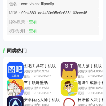
包名：
com.vblast.flipaclip
MD5：
90c48831aa4430c95e9c635f103cce45
隐私政策：
查看
权限说明：
查看
同类热门
图吧工具箱手机版
磁力猫手机版
实用软件
30.37M
实用软件
24.03M
更新：2026-08-07
更新：2026-08-07
布丁锁屏壁纸
趣味生成器手机
实用软件
63.25M
实用软件
10.62M
更新：2026-08-07
更新：2026-08-07
安卓优化大师手机版
日语输入法手机
实用软件
12.60M
实用软件
74.53M