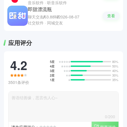
音乐软件 · 听音乐软件
即甜漂流瓶
查看
聊天交友
63.88M
2026-08-07
社交软件 · 同城交友
应用评分
4.2
5星
80%
4星
50%
3星
40%
2星
30%
1星
35%
3501条评价
0/200
我要评价