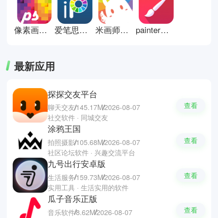
法压力的日常涂鸦、甚至是想要随
手动笔放松地绘画都可以完成，让
你在无时无刻就可以展现出你的艺
像素画板软件
爱笔思画x中文版
米画师接单平台
painter绘画软件
术细胞。
最新应用
探探交友平台
查看
聊天交友
145.17M
2026-08-07
社交软件 · 同城交友
涂鸦王国
查看
拍照摄影
105.68M
2026-08-07
社区论坛软件 · 兴趣交流平台
九号出行安卓版
查看
生活服务
159.73M
2026-08-07
实用工具 · 生活实用的软件
瓜子音乐正版
查看
音乐软件
8.62M
2026-08-07