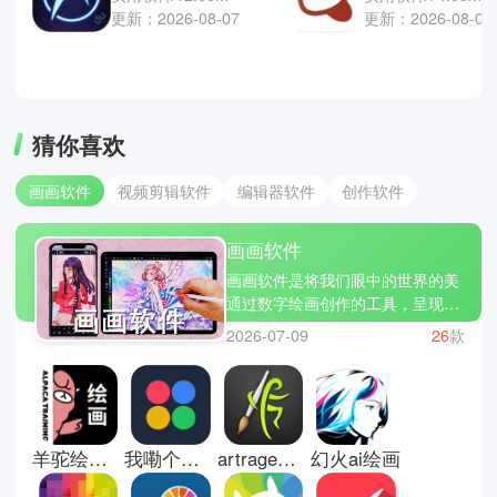
更新：2026-08-07
更新：2026-08-06
猜你喜欢
画画软件
视频剪辑软件
编辑器软件
创作软件
画画软件
画画软件是将我们眼中的世界的美
通过数字绘画创作的工具，呈现在
平板、手机或是电脑上的画面。你
2026-07-09
26
款
可以使用各式各样的模拟水彩、油
画、铅笔等等绘画工具，在电子设
备上完成各种绘画的完整流程。小
编今天为你们带来几款私心认为好
用，例如画世界Pro、爱笔思画X、
羊驼绘画软件
我嘞个豆安卓版
artrage绘画
幻火ai绘画
熊猫绘画等等，无论你是插画设
计、漫画制作、原画创作、为了书