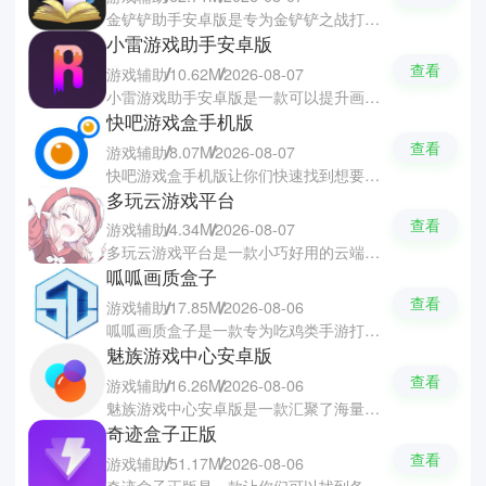
金铲铲助手安卓版是专为金铲铲之战打造的随身战术与上分辅助软件，帮助你们在棋盘上连胜吃鸡。软件实时同步版本最新资讯，提供了热门吃鸡阵容推荐、装备合成公式、羁绊效果解析及英雄站位详解。软件还支持战绩数据查询与复盘，以及活跃的交流社区与福利礼包等待你们领取，帮助你们轻松掌握运营节奏。
小雷游戏助手安卓版
查看
游戏辅助
10.62M
2026-08-07
小雷游戏助手安卓版是一款可以提升画质与性能优化软件，让你们享受更稳定顺畅的手游体验。软件无需Root权限便能一键解锁120帧高帧率及超高清画质，并支持对建模、抗锯齿和光影等细节进行可视化的调节。软件能够智能识别机型的配置，自动匹配最合适的运行方案，有效减少卡顿与拖影。
快吧游戏盒手机版
查看
游戏辅助
8.07M
2026-08-07
快吧游戏盒手机版让你们快速找到想要游玩的游戏的游戏盒子软件，汇聚了海量单机、网游、网页游戏及手游资源。软件提供了绿色安全无毒的极速下载与一键安装服务，部分作品更支持即点即玩。软件还会时推送前沿资讯与热门推荐，还能在社区中了解真实的评价与交流各自的攻略心得，让你们轻松找到好的游戏作品。
多玩云游戏平台
查看
游戏辅助
4.34M
2026-08-07
多玩云游戏平台是一款小巧好用的云端游戏服务平台，无需下载安装几百G的大型游戏安装包，享受点击就能即点即玩的体验。平台专为大型3A大作与热门网游优化，支持把高画质的游戏实时流式传输到手机上，告别了排队与设备配置限制。软件支持横竖屏自由切换与自定义键位，还能查个人的数据、看资讯以及组队交友。
呱呱画质盒子
查看
游戏辅助
17.85M
2026-08-06
呱呱画质盒子是一款专为吃鸡类手游打造的画面与性能优化软件，让你们畅享流畅清晰的游戏体验。软件能智能识别手机的配置，一键解锁高帧率与高分辨率，显著改善画质并减少卡顿模糊。软件还有超高自由度的灵敏度调节、听声辨位、陀螺超频、准星助手及大神布局等实用辅助，完美适配多种设备与游戏类型。
魅族游戏中心安卓版
查看
游戏辅助
16.26M
2026-08-06
魅族游戏中心安卓版是一款汇聚了海量热门手游资源的游戏平台，涵盖了盖角色扮演、动作射击、休闲益智等丰富题材并供你们费下载安装并开始游玩。软件拥有专属的特权礼包与福利活动，还设有最新的游戏资讯、通关攻略和活跃的互动社区，让你们成为发布者与阅读者，带来省心流畅的使用体验。
奇迹盒子正版
查看
游戏辅助
51.17M
2026-08-06
奇迹盒子正版是一款让你们可以找到各种好游的游戏盒子软件，无论是沙盒、竞技、塔防、射击、生存及角色扮演等热门题材都应有尽有，分类清晰且更新及时。软件免去了繁琐的登录步骤，支持游戏一键极速下载与安装包自动清理。平台上所有的资源均经过严格安全扫描，提供智能搜索与一键更新功能，帮助你们轻松管理自己的游戏仓库。