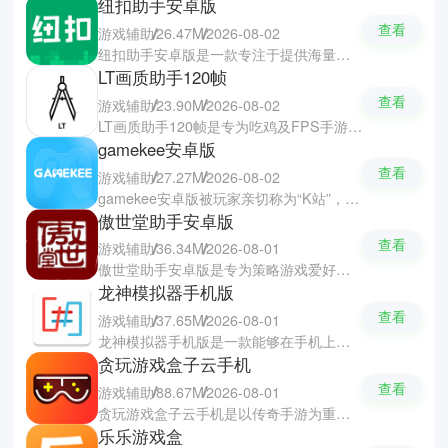
纽扣助手安卓版
查看
游戏辅助
26.47M
2026-08-02
纽扣助手安卓版是一款专注于提供海量优质手游与精品应用下载的资源平台软件，让你们轻松找到优质的资源。平台每日精准推送热门爆款、独家首发及移植佳作，并支持大型游戏数据包一键智能安装与断点续传。软件还设有活跃的互动社区，让你们可以观看大神的操作与攻略，也可以互相分享游玩心得。
LT画质助手120帧
查看
游戏辅助
23.90M
2026-08-02
LT画质助手120帧是专为吃鸡及FPS手游打造的画质修改与性能优化软件，可以在免Root环境下安全稳定运行。软件支持自由调整画面的亮度、对比度与饱和度，并能一键修改分辨率并解锁高达120帧的极致流畅高帧率。软件还有实用的准星辅助与悬浮窗便捷调参功能，大幅度提升了游戏对战的体验。
gamekee安卓版
查看
游戏辅助
27.27M
2026-08-02
gamekee安卓版被玩家亲切称为“K站”，是一款开放式WIKI游戏社区，让你们探索各种优质的游戏与资料。软件拥有海量的热门作品的干货攻略、视频教程与深度评测，让你们随时找到所需的资讯并帮助你们突破游戏中的卡点。软件还提供了第一手游戏资讯与活动礼包，还支持零门槛搭建与维护属于自己的游戏百科，可以随时交流分享心的体验。
傲世堂助手安卓版
查看
游戏辅助
36.34M
2026-08-01
傲世堂助手安卓版是专为策略游戏爱好者打造的交流社区软件，让你们随时与同好互动探讨心得。软件拥有丰富的正版游戏资讯与官方公，并实时同步最新的活动玩法和专业的游戏攻略。软件支持在线竞拍游戏道具、领取专属游戏礼包以及进行角色管理，带你们全面且快速掌握最新的游戏动态。
龙神模拟器手机版
查看
游戏辅助
37.65M
2026-08-01
龙神模拟器手机版是一款能够在手机上畅玩Switch大作的神级开源模拟器，已经实现了全中文汉化。软件支持自定义游戏分辨率、帧率及画面抗锯齿调节，大幅度优化画质的表现。软件完美适配蓝牙手柄与触控按键，还提供即时存档、读档与音频调整功能，一键导入ROM即可开启掌机体验。
贪玩游戏盒子云手机
查看
游戏辅助
88.67M
2026-08-01
贪玩游戏盒子云手机是以传奇手游为重点核心打造的游戏盒子软件，让你们重温各种经典的传奇游戏。软件汇聚了海量的游戏资源供你们下载游玩，也能随时掌握最新的游戏资讯与攻略，帮助你们快速松发掘优质的新游。软件支持应用多开和小窗便捷操作，还有云端24小时离线托管挂机功能，搭配上活跃的社区交流专区，让你们畅游在精彩的游戏世界中。
乐乐游戏盒