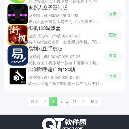
百分网游戏盒手机版是一款汇聚了海内外热门游戏、汉化精品与福利资源的游戏盒子平台，让你们轻松畅玩各种精彩的游戏。软件每日更新海量游戏资源，涵盖BT版、单机大作与破解无限资源等丰富类型，并提供一键下载解压的便捷功能，让你们游玩到想玩的游戏。在这里你们还可以随时查看最新资讯与热评推荐，让发现好游戏变得更简单。
末影人盒子重制版
查看
游戏辅助
4.88M
2026-07-28
末影人盒子重制版是专为《我的世界》打造的游戏辅助软件，让你们体验丰富的沙盒探索乐趣。软件拥有丰富的模组、地图与3D皮肤编辑工具，支持自定义的生物与装备组件。软件还提供了悬浮窗一键开启辅助功能、智能脚本自动化操作、红石电路模拟与建筑蓝图导出等黑科技，大幅提升游戏与建造的效率。
街机123游戏盒
查看
游戏辅助
38.67M
2026-07-28
街机123游戏盒是一款集经典街机、FC、GBA等多平台游戏于一体的复古游戏盒子。软件收录了拳皇、街头霸王、魂斗罗、三国战纪等海量经典游戏，所有的游戏资源均为免费即点即玩。软件全面优化了虚拟按键的多点触控，真实还原了街机摇杆的手感，让你们随时随地重温童年的游戏乐趣。
易制地图手机版
查看
游戏辅助
53.30M
2026-07-28
易制地图手机版是一款自由度极高的地图绘制软件，你们可以随时创作出小说设定、游戏构筑、跑团以及架空世界的地图作品。软件拥有海量的地形工具、图块素材和多样化风格模板，还有详细的新手教程让零基础的朋友也可以通过简单的点击与拖拽快速上手。软件还设有活跃的社区，你们可以分享自己的创意作品，也可以游玩别人的地图。
比例助手超广角120帧
查看
游戏辅助
27.81M
2026-07-28
比例助手超广角120帧是一款专为和平精英打造的屏幕比例与画质修改软件，无需Root权限即可轻松操作。软件支持一键将游戏画面修改为16:9无黑边广角、平板视角等多种模式，扩大自己的视野范围，更容易捕捉敌方的动态。软件拥有优化技术与实时帧率监控，提升运行的流畅度与射击精准度，即便是低端设备也能稳定高帧运行。
首页
1
2
11
尾页
<
>
...