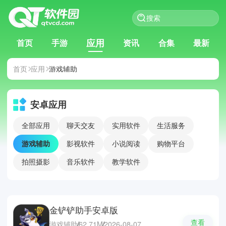
应用
首页
手游
资讯
合集
最新
首页
应用
游戏辅助
安卓应用
全部应用
聊天交友
实用软件
生活服务
游戏辅助
影视软件
小说阅读
购物平台
拍照摄影
音乐软件
教学软件
金铲铲助手安卓版
查看
游戏辅助
62.71M
2026-08-07