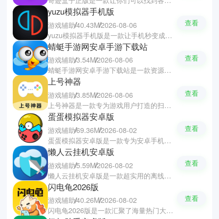
yuzu模拟器手机版
查看
游戏辅助
40.43M
2026-08-06
yuzu模拟器手机版是一款让手机秒变成任天堂Switch游戏模拟器，轻松运行多款热门的掌机大作。软件支持按键位置自定义、手柄连接以及悬浮调整等功能，配合高通硬件优化，大幅度提升游戏的流畅度与兼容性。软件无需复杂的设定便能使用，只需导入驱动与文件即可开启随身掌机体验。
蜻蜓手游网安卓手游下载站
查看
游戏辅助
3.54M
2026-08-06
蜻蜓手游网安卓手游下载站是一款资源丰富的游戏下载与服务平台，汇聚了全网各类热门与冷门手游作品。平台每日都会更新版本资讯和榜单推荐，无论是你们是喜欢飞行射击、休闲益智、策略塔防等类型游戏都可以轻松找到感兴趣的作品。软件还提供了丰富的通关攻略、社区讨论与运营教程，帮助你们轻松发现好玩的内容。
上号神器
查看
游戏辅助
3.85M
2026-08-06
上号神器是一款专为游戏用户打造的扫码登录与账号管理软件，帮助你们实现快速且安全上号。软件支持端游和手游等多种热门游戏，通过一键扫描二维码即可免去手动输入账号密码的繁琐步骤。软件能够轻松管理和设定多个账号，还提供了账号租售状态实时查看功能，配合高级加密防护，全面保障账号的安全。
蛋蛋模拟器安卓版
查看
游戏辅助
69.36M
2026-08-02
蛋蛋模拟器安卓版是一款专为安卓手机打造的Switch掌机游戏模拟，让你们在手机上随时体验主机大作。软件支持自动扫描并识别手机内的.xci和.nsp等多种主流游戏格式文件，无需繁琐的设置即可一键加载运行。软件拥有灵活的按键映射与手柄连接适配，并提供了多档性能调节选项，方便在不同机型上平衡画质与流畅度。
懒人云挂机安卓版
查看
游戏辅助
5.59M
2026-08-02
懒人云挂机安卓版是一款超实用的离线托管与自动化辅助软件，省时省力的游戏挂机升级的好助手。软件基于云端虚拟手机技术，基本不占用本地设备资源与流量，就能轻松实现24小时不间断的稳定挂机。软件支持多种自动化任务执行与托管模式，帮助你们自动打怪升级、积累金币资源，即使忙于工作生活也能轻松跟上游戏进度。
闪电龟2026版
查看
游戏辅助
40.26M
2026-08-02
闪电龟2026版是一款汇聚了海量热门大作与小众精品手游资源的游戏盒子软件，让你们每天都能发现好游。软件每日实时更新前沿资讯与赛事动态，提供了详尽的专业攻略帮助你们轻松通关，还有独特的互动挑战玩法来提升你们的操作反应速度。软件还设有热闹的同好交流社区，可以随时分享心得与查看其他玩家的文章分享。