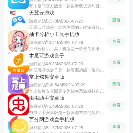
芥末空间官方版是一款集游戏资源与社区交流于一体的游戏辅助软件，各种游戏辅助器以及虚拟应用管理等等都可以找到。软件拥有丰富的正版与特色版本资源，并支持高速下载与断点续传。软件还设有活跃的玩家互动社区，你们可以随时查看游戏资讯与大神攻略，还可以自由分享和下载各类工具插件。
天翼云游戏
查看
游戏辅助
67.78M
2026-07-29
天翼云游戏是一款跨终端的云端游戏服务软件，让你们在手机上也可以游玩主机游戏。平台拥有海量优质的热门手游与3A主机大作，依靠云计算技术实现了数据在线运行，无需下载或安装任何游戏包便能畅玩。软件整合了游戏资讯前瞻、实用攻略解读等等，还具备键盘、滑鼠、手柄等外设的支持，享受高清流畅的游戏体验。
抽卡分析小工具手机版
查看
游戏辅助
40.31M
2026-07-29
抽卡分析小工具手机版是一款专为抽卡游戏元素打造的辅助分析与抽卡模拟软件，帮助你们合理规划道具与抽卡策略。软件支持无限次单抽与十连抽模拟，并会同步官方的真实概率与保底机制，让你们无需消耗资源就能体验抽卡乐趣并测试运气。软件还附带丰富的游戏攻略与交流社区，让你们可以互相分享自己的抽卡结果和讨论游戏内容。
木瓜玩游戏盒子
查看
游戏辅助
48.36M
2026-07-29
木瓜玩游戏盒子是一款资源超级丰富的游戏盒子软件，整合了海量正版与特色的版本游戏资源。软件支持一键输入关键词快速搜索，也会根据你们个人偏好进行精准推荐游戏。软件提供了一站式下载、自动安装与版本更新服务，更有丰富的高额独家礼包领领领与攻略社区交流，让你们轻松发现好的游戏。
掌上炫舞安卓版
查看
游戏辅助
268.54M
2026-07-29
掌上炫舞安卓版是专为炫舞系游戏打造的官方随身服务与社交助手软件，让你们永不离线地享受舞蹈乐趣。软件支持随时随地云端体验与游戏背包查看，还集成了权威资讯前瞻、维护提醒与维护补给领领领。软件还设有活跃的社区，你们可以与好友实时畅聊和交流时尚穿搭，一键定格美丽的照片。
虫虫助手安卓版
查看
游戏辅助
75.49M
2026-07-28
虫虫助手安卓版是一款资源丰富的优质游戏软件，汇聚了海量热门的精品游戏，涵盖单机、汉化专区及海外热门资源。软件拥有手游录屏、游戏存档和谷歌安装器等实用辅助工具，还提供了实时资讯与通关攻略，让你们随时可以查阅。软件还设有活跃的交流社区，你们可以互相分享游戏心得与轻松找到同好
百分网游戏盒手机版
查看
游戏辅助
61.77M
2026-07-28