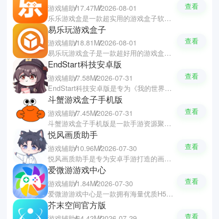
查看
游戏辅助
17.47M
2026-08-01
乐乐游戏盒是一款超实用的游戏盒子软件，汇聚了海量热门经典手游、BT版、MOD以及移植小游戏等资源。平台上所有商家的游戏都经过严格的测试与筛选，确保了安全无毒并提供精选榜单与详细分类，帮助你们快速发现心仪的佳作。软件还设有游戏攻略与玩家交流的板块，让你们轻松掌握最新资讯，以及学习大神的技巧与思维。
易乐玩游戏盒子
查看
游戏辅助
18.81M
2026-08-01
易乐玩游戏盒子是一款超好用的游戏盒软件，体验随心畅玩的精彩游戏世界。软件汇聚了海量精彩的H5游戏与热门手游，部分游戏即点即玩无需下载，省时又省内存。软件提供了极速检索、分类筛选和最新游戏资讯攻略，还支持好友在线组队开黑与语音连麦。软件的福利有奖专区更是官方满满的关爱，你们只需完成任务就能轻松领取礼包和超值折扣优惠。
EndStart科技安卓版
查看
游戏辅助
7.58M
2026-07-31
EndStart科技安卓版是专为《我的世界》打造的游戏辅助软件，广泛适配从经典1.8到最新版本的各个游戏版本。软件具备自动钓鱼种植、箱子一键整理、建筑辅助与战斗优化等丰富的功能，还有大量的精美皮肤任你们下载使用。软件采用了轻量化框架与本地加速技术，以及独特的视觉增强与智能防检测机制，让你们放双手的畅快体验。
斗蟹游戏盒子手机版
查看
游戏辅助
7.45M
2026-07-31
斗蟹游戏盒子手机版是一款手游资源聚集地的游戏盒子软件，轻松满足你们对于游戏的需求。在这里涵盖了角色扮演、模拟经营等超多类型的热门作品，你们只需要输入关键词就能精准秒找心仪资源。软件还有热门排行榜实时更新，以及超多的最新游戏资讯与实用攻略，让你们紧跟游戏潮流不踩坑。
悦风画质助手
查看
游戏辅助
10.96M
2026-07-30
悦风画质助手是专为安卓手游打造的画质优化与辅助软件，帮助你们获得极速顺畅操作与极致的视觉体验。软件能够够智能检测手机的性能状况，一键解锁高帧率与超高清的画质，有效提升画面的清晰度与游戏的流畅度。软件还有实用的外置准星、陀螺仪精准调节及网络稳定优化等多种辅助功能，能够完美适配多款热门竞技射击类手游。
爱微游游戏中心
查看
游戏辅助
1.84M
2026-07-30
爱微游游戏中心是一款拥有海量优质H5与手游资源的游戏平台，每日实时更新热门新游，让你们不断游玩到最新的游戏。软件提供了热门榜单与智能推荐供你们参考当前最受欢迎的游戏，还有即点即玩的小游戏让你们彻底告别游戏荒。软件还设有游戏交流社区，你们可以观看各路大神的技巧与攻略，随时随地发现好游戏。
芥末空间官方版
查看
游戏辅助
64.42M
2026-07-29