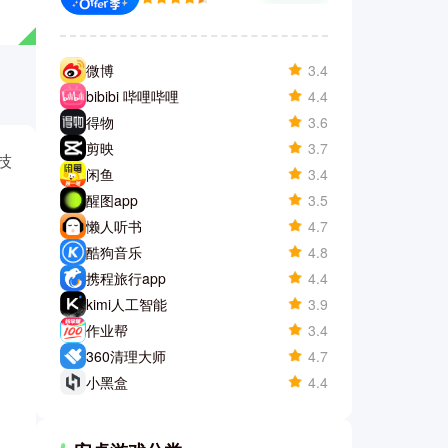
微博
3.4
bibibi 哔哩哔哩
4.4
得物
3.6
剪映
3.7
技
闲鱼
3.4
醒图app
3.5
懒人听书
4.7
酷狗音乐
4.8
携程旅行app
4.4
kimi人工智能
3.9
作业帮
3.4
360清理大师
4.7
小黑盒
4.4