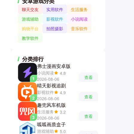
安卓游戏分类
聊天交友
实用软件
生活服务
游戏辅助
影视软件
小说阅读
购物平台
拍照摄影
音乐软件
教学软件
分类排行
弗士漫画安卓版
小说阅读
4.8
查看
1
2026-08-06
晴天影视追剧
影视软件
4.9
查看
2
2026-08-06
趣兜风车机版
生活服务
3.2
查看
3
2026-08-06
呱呱画质盒子
游戏辅助
5.0