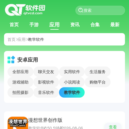
应用
首页
手游
资讯
合集
最新
首页
应用
教学软件
安卓应用
全部应用
聊天交友
实用软件
生活服务
游戏辅助
影视软件
小说阅读
购物平台
拍照摄影
音乐软件
教学软件
漫想世界创作版
查看
教学软件
150.59M
2026-08-06