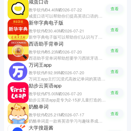
咸蛋口语
查看
教学软件
34.40M
2026-07-22
咸蛋口语可以帮助你们提高英语口语的智能学习软件，让你们摆脱哑巴式的英语。软件提供了系统化的发音与语料课程，支持英音与美音之间自由切换。内容全面覆盖日常生活、商务沟通、工作面试及雅思托福等考试场景，搭配前沿AI发音识别技术，帮助你们精准纠正发音的弱项，让你们通过每日情景对话实战中快速提升口语水平。
新华字典电子版
查看
教学软件
230.40M
2026-07-21
新华字典电子版可以帮助你们认识与了解词句意思的汉语字典软件，收录了权威的字典与词典的资源。你们可以通过拍照扫描的方式将不认识的字一键查询，提供你们详细的解释与标准发音，甚至还有动态笔顺的演示。你们还可以浏览详细的汉字释义信息，轻松掌握全面的汉字知识来理解汉字词语，满足日常识字学习与查阅需求。
西语助手背单词
查看
教学软件
85.23M
2026-07-20
西语助手背单词帮助想要学习西班牙语的朋友推荐的查词与辅助学习软件，让你们轻松的氛围中学会西班牙语。软件拥有海量的量词库、原声例句及图片解析，并支持完整的动词变位查询与反查功能。你们还可以通过拍照的方式来获取词句的翻译，并支持多端云同步功能，让你们切换手机也可以继续学习的进度，帮助你们突破西语学习的瓶颈。
万词王app
查看
教学软件
192.99M
2026-07-20
万词王app主打沉浸式高效记单词的英语学习软件，覆盖从小学到四六级、考研、托福及雅思等全学段词库。软件首创好莱坞演员的真人视频领读与拆音节的标准发音，配合正版各大词典与智能AI跟读纠音，让你们提升听说读写的能力。软件还有原创的变级阅读与情景口语练习，帮助你们在真实语境中学习英语。
励步云英语app
查看
教学软件
75.00M
2026-07-20
励步云英语app是专为2-15岁儿童打造的英语学习与家校互动软件，让老师与家长可以随时掌握孩子的学习进展。软件拥有AI互动课堂、课后智能复习与美国经典分级的读本，结合动画特效与语音识别的方式，全面激发孩子对英语的学习兴趣。软件还提供可视化的学习成长轨迹，实现了老师与家长对于孩子情况的无缝沟通。
奶酪单词
查看
教学软件
225.21M
2026-07-17
奶酪单词是一款将英语学习与趣味养成完美融合的英语背单词软件，通过词根词缀和拆分释义帮你深度记忆单词。为了能获得奶酪来喂养可爱的仓鼠，每天需要完成当天的学习任务来获得金币购买奶酪与家具。软件涵盖了从小学到雅思托福的海量权威词库，并采用了科学的记忆法规划复习，让你们轻松养宠中悄悄提升英语水平。
大学搜题酱