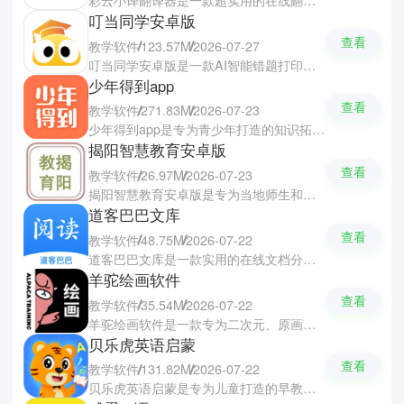
叮当同学安卓版
查看
教学软件
123.57M
2026-07-27
叮当同学安卓版是一款AI智能错题打印与学习辅助软件，让复习整理变得高效又省心。软件支持拍照搜题秒出解答，帮助你们快速整理错题并一键连接打印机打出错题本，彻底告别繁琐的手抄过程。软件覆盖从小学到高中的全科课程，集成了错题组卷、文字提取翻译、口算练习、字帖打印及背单词等多项实用功能，还能轻松添加标注与气泡。
少年得到app
查看
教学软件
271.83M
2026-07-23
少年得到app是专为青少年打造的知识拓展与学习软件，帮助你们构建完整的知识体系与思维习惯。软件汇聚了众多名师与专家学者，针对中小学各学科要点及考纲重点精心教研。软件通过兴趣引导与科学的教学方法，帮助你们进行课后的自学与深度理解，激发你们的求知欲并提升整体的成绩。
揭阳智慧教育安卓版
查看
教学软件
26.97M
2026-07-23
揭阳智慧教育安卓版是专为当地师生和家长打造的一站式教育服务与家校共育软件。软件汇聚了丰富的优质教学资源与课后辅导课程，从基础教育到各类社会考试的多重板块，支持线上选课学习、各类考试成绩查询以及费用缴纳。家长可以通过它实时掌握孩子的在校学习动态，还能与老师进行无障碍的沟通。
道客巴巴文库
查看
教学软件
48.75M
2026-07-22
道客巴巴文库是一款实用的在线文档分享与阅读软件，让你们快速记录与管理资料文档。软件汇聚了海量优质的文档资源，涵盖学术论文、教学课件、行业报告、考试资料及企业文案等数十个专业领域。软件支持全文精准搜索、格式转换以及多条件筛选，让你们快速搜索到所需的内容，并支持文档离线下载与道客圈互动交流，让你们随时随地查阅学习与知识共享。
羊驼绘画软件
查看
教学软件
35.54M
2026-07-22
羊驼绘画软件是一款专为二次元、原画与商业插画爱好者打造的学习与创作软件，让你们开启板绘的新世界。软件拥有海量的插画与板绘视频教程，涵盖线条、上色、人物及场景等全方位的技能，并提供完全齐全的创作工具辅助你们完成绘画作品。软件还设有互动社区供你们分享作品与汲取灵感，也可以帮助你们系统化掌握CG绘画技巧。
贝乐虎英语启蒙
查看
教学软件
131.82M
2026-07-22
贝乐虎英语启蒙是专为儿童打造的早教启蒙软件，让孩子从小开始培养学习的兴趣。软件拥有了数学、语文、英语等多元化的基础课程，将知识巧妙融入生动的动画、儿歌与互动游戏中，让孩子在愉悦的氛围中自然掌握字母与词汇。软件还支持手机一键投屏功能，在大屏上观看能有效保护孩子视力，也可以促进亲子的关系。