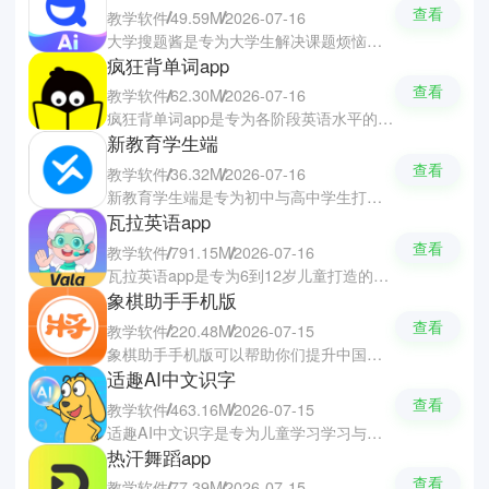
查看
教学软件
49.59M
2026-07-16
大学搜题酱是专为大学生解决课题烦恼的查题与备考软件，覆盖大学各专业网课习题、教材书籍以及四六级、考研、考公等进阶考试资料。你们可以通过文字输入或扫码搜书等多种方式快速检索，AI将会给出详细解题步骤与考点分析的深度解析，让你们可以更好地掌握难题所需地知识点。软件还支持各类考试资料的免费下载与一键收藏，帮助你们轻松提高学习效率。
疯狂背单词app
查看
教学软件
62.30M
2026-07-16
疯狂背单词app是专为各阶段英语水平的高效背单词软件，让你们每日进步一点点的学习时间。软件拥有丰富的全品类词库，全面覆盖了小学生、初中生、高中生、大学生以及上班族等不同人群的学习需求。软件基于科学的艾宾浩斯遗忘曲线进行记忆规划，提供卡片模式、自主选词等灵活的学习玩法。你们只需要动动手指一键添加教程即可开启日积月累的词汇进阶之旅。
新教育学生端
查看
教学软件
36.32M
2026-07-16
新教育学生端是专为初中与高中学生打造的在线学习辅导软件，覆盖了初中与高中的全科知识要点。软件支持在线答题与各科作业统一查看，还配备了强大的智能错题本，帮助学生快速找出薄弱环节并进行针对性查漏补缺。软件拥有海量的名校真题与专项习题库，每一道题都配有详细的解析，深入剖析核心考点与中高考易错题型，让学生轻松攻克各科的难点。
瓦拉英语app
查看
教学软件
791.15M
2026-07-16
瓦拉英语app是专为6到12岁儿童打造的英语学习软件，融合了先进的AI技术与CBL情境学习法，将英语学习精妙地包装成奇幻星球的冒险闯关剧情。孩子可以在这里创建专属的虚拟角色，在沉浸式的故事演绎中自然进行听、说、读、写、语法及发音的全方位练习。软件还能对学习情况进行精准的分析，个性化定位薄弱点并自动开启针对性的提升，让孩子在有趣探索中悄悄打牢英语基础。
象棋助手手机版
查看
教学软件
220.48M
2026-07-15
象棋助手手机版可以帮助你们提升中国象棋棋力的辅助学习与智能打谱软件，完美实现了多平台云端互通，让你们能随时随地多端同步管理个人棋谱。软件拥有众多的棋谱资源与棋手数据库，让你们可以跟随棋手的思维与棋谱的逻辑进行学习，还可以上传专属棋局并调用先进引擎模拟对弈与拆解复盘，帮助你们迅速提升自己的棋艺水平。
适趣AI中文识字
查看
教学软件
463.16M
2026-07-15
适趣AI中文识字是专为儿童学习学习与自主阅读软件，让孩子在娱乐中爱上识字与学习。软件通过先测字后阅读的机制，精准测出孩子的识字量，并根据数据进行推荐包含0-10个生字的原创故事绘本。软件还有趣味找字游戏进行巩固，并结合艾宾浩斯遗忘曲线定制复习计划，实时量化孩子的阅读成长。
热汗舞蹈app
查看
教学软件
77.39M
2026-07-15