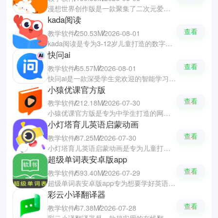
漫想世界创作版是一款聚集了二次元爱好者于一堂的漫画创作与互动社区，就算你们是零基础也可以释放创意完成自己的漫画。软件拥有简易顺手的编辑器与海量素材模板，，支持角色捏脸、自由换装与一键排版，轻松在手机上把脑洞变成精致的动漫故事。你们还可以在这里观看漫画、探索剧情彩蛋等，以及支持发布作品与同好分享交流，并定期举办充满奖品的创作大赛。
kada阅读
查看
教学软件
250.53M
2026-08-01
kada阅读是专为3-12岁儿童打造的数字阅读与启蒙软件，帮助孩子从小培养起阅读的好习惯。软件拥有数万本精选正版中英文有声绘本、科普知识、睡前故事、儿歌及古诗等，覆盖上百个细分主题。软件以生动插画与趣味讲述的方式，搭配上细致分类和成长记录功能，能有效培养孩子的阅读习惯，提升表达与理解能力。
快问ai
查看
教学软件
65.57M
2026-08-01
快问ai是一款深受学生党欢迎的智能学习助手，可以在学习方面上进行协助。软件拥有强大AI大模型，支持拍照搜题、智能解题、中英互译及AI作文批改，无论是高数难题、编程瓶颈还是写作创作都能轻松搞定。软件还具备全网深度搜索与扫码搜书功能，帮助你们快速理清解题思路。软件还可以是你们的情感倾诉交流，陪伴你们的日常学习与生活。
小猿优课官方版
查看
教学软件
212.18M
2026-07-30
小猿优课官方版是专为中学生打造的网课学习软件，涵盖了初一至高三的全学科系统课程，帮助学生紧跟学校的教学进度。软件通过沉浸式互动课堂、分组PK与金币激励等机制，充分激发学生的自主学习兴趣。软件还会根据学生的学习进度生成专属于个人的学习报告，全方位助力提升底层的学习能力。
小灯塔育儿英语启蒙动画
查看
教学软件
87.25M
2026-07-30
小灯塔育儿英语启蒙动画是专为儿童打造的启蒙百科动画学习软件，让孩子在轻松无压力的环境下载学习成长。软件拥有数量庞大的百科动画与优质课程，涵盖了自然科普、人文历史、艺术启蒙、国学名著及思维训练等多个领域。软件通过生动有趣的看、学、练的互动模式，轻松激发孩子的探索欲与创造力，让知识学习不再枯燥。
超级单词表安卓版app
查看
教学软件
593.40M
2026-07-29
超级单词表安卓版app专为想要学好英语的朋友推荐使用的高效记单词软件，帮助你们轻松扩大词汇量。软件基于自然拼读、单词复合拆分与音标记忆等科学方法，帮助轻松拆解并牢记单词。软件涵盖了全阶段同步教材词库，并支持定制每日的学习计划，搭配上错题本、单词闪卡、丰富练习题库及收藏功能，满足日常积累与考试备考的需求。
彩云小译翻译器
查看
教学软件
67.38M
2026-07-28
彩云小译翻译器是一款超实用的在线翻译软件，支持中日韩英等多国语言同声传译。软件独创的双向语音流技术，让你们可以边听边译进行无障碍的沟通。软件支持PDF、Word、PPT等多种格式文档及网页的双语对照翻译，并多端同步历史记录，随时随地都能高效翻阅，彻底打破语言沟通障碍。