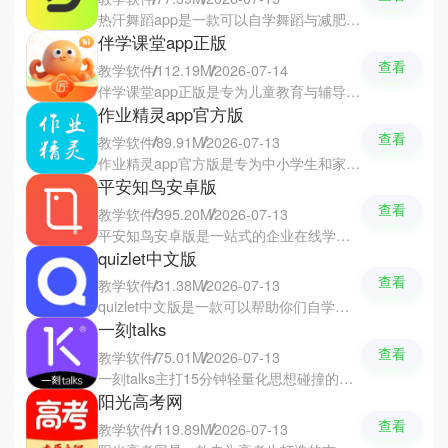
热汗舞蹈app是一款可以自学舞蹈与减肥运动的舞蹈健身软件，涵盖了尊巴舞、Hiphop、健美操、有氧运动以及针对腹肌、腿部等特定部位的专项减脂塑形课程。在这里你们只需要输入个人的相关数据，系统就能为你们量身定制专属的健身舞蹈课程计划。软件拥有海量高清的教学视频，让你们在家就能跟随节奏尽情摆动，在享受跳舞乐趣的同时实现高效燃脂与身体修复。
伴学课堂app正版
查看
教学软件
112.19M
2026-07-14
伴学课堂app正版是专为儿童教育与辅导学习的辅助软件，让家长可以时刻了解孩子的学习状况。软件搭载了多维度的学习测评功能，能精准分析出哪门学科的薄弱点，并提供拍照答疑和错题批改服务。软件还有海量的古诗词解读与释义教学资源，搭配趣味十足的多媒体课堂以及互动教学模式，能轻松满足日常启蒙和课业辅导需求。
作业精灵app官方版
查看
教学软件
89.91M
2026-07-13
作业精灵app官方版是专为中小学生和家长打造的学习辅导与作业管理软件，全面覆盖了小学、初中到高中的各学科教学内容。你们可以通过扫描条形码、书籍封面或二维码快速匹配找到详细的答案与深层步骤解析，让孩子可以快速了解与学习题目的所需的知识点。软件还具备错题自动整理与分析能，可以清晰了解到自己的薄弱点并针对加强，轻松攻克学习的难题。
平安知鸟安卓版
查看
教学软件
395.20M
2026-07-13
平安知鸟安卓版是一站式的企业在线学习培训软件，融合了AI技术与大数据分析能力，助力HR内训、企业经营与一线业务的高效开展。软件提供了直播、视频、图文和游戏化教学在内的丰富课程形式，打造个性化的成长路径。软件具备AI智能话术陪练和在线测评模考，能有效模拟多元深度业务场景，帮助员工利用碎片化时间活学活用。
quizlet中文版
查看
教学软件
31.38M
2026-07-13
quizlet中文版是一款可以帮助你们自学英语的知识卡片与高效记忆学习软件，以闪卡学习模式为核心，涵盖了外语词汇、生物、化学以及雅思、托福、GRE等各类标准化考试的丰富课程内容。你们可以根据自身需求轻松创建专属的个性化学习集，还能直接复用海量开源的现成闪卡。软件融入了单词配对消消乐等趣味游戏化设计，彻底告别了枯燥的背诵。
一刻talks
查看
教学软件
75.01M
2026-07-13
一刻talks主打15分钟轻量化思想碰撞的优质演讲分享软件，汇聚了超过4000位来自商界、科技、人文及艺术等核心领域的行业领袖与实干先锋。软件以高品质的TED模式演讲、深度人物访谈、纪实影像和线上直播为核心，让你们普及当下热门话题，将复杂的抽象概念转化为极具视觉感染力的知识干货。软件还设有话题互动社区，可以评论的方式与大咖直接互动，提升思维的新认知。
阳光高考网
查看
教学软件
119.89M
2026-07-13