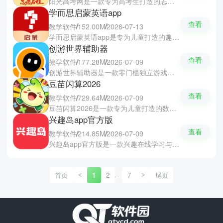
阳光高考网是一款专为高考生打造的志愿填报一站式辅助学习软件，针对全国各省市的志愿填报规则进行全面深度适配。软件具备招生政策实时查询、海量高校及专业精准检索等功能，根据考生的分数、兴趣以及MBTI特质测评，结合未来的就业方向为考生推荐匹配的院校与专业向导，有效规避滑档与退档的风险。
学而思启蒙英语app
查看
教学软件
152.00M
2026-07-13
学而思启蒙英语app是专为儿童打造的趣味互动与启蒙学习软件，涵盖了思维提升、语言表达、综合素养等多学科启蒙内容。软件采用了趣味沉浸式动画和多感官情景互动相结合的方式，让枯燥的知识变得生动有趣，有效提升孩子学习的专注力与兴趣。软件支持短时高频的自主学习模式，每天只需15分钟就能够拓展孩子的学科思维，还能跟踪学习进度并生成报告，方便家长随时掌握孩子的学习成果。
创游世界辅助器
查看
教学软件
177.28M
2026-07-09
创游世界辅助器是一款零门槛独立游戏创作与社交软件，让你们通过直观的积木式可视化逻辑编辑和多功能动画画板，就能随心所欲地绘制个人原创角色、编辑关卡机关、自定义游戏UI与音效。软件拥有极其庞大且支持共享的云端素材库，支持多人线上组队分工协作、共同打磨创意。软件还设有活跃的互动交流社区，你们可以一键发布并分享完成的作品，快速落地并圆自己的游戏制作梦。
豆苗闪算2026
查看
教学软件
729.64M
2026-07-09
豆苗闪算2026是一款专为儿童打造的数学算术与心算学习软件，让孩子在玩乐中轻松掌握珠心算知识。软件将趣味动漫和游戏融入到日常练习中，覆盖不同年龄阶段的学习需求，甚至包含比赛级的深入内容。软件拥有10种主流教学口诀顺序，并能通过学习进行能分析，帮助孩子精准捕捉薄弱点，提供一对一的定制化教学方案。
兴趣岛app官方版
查看
教学软件
214.85M
2026-07-09
兴趣岛app官方版是一款兴趣在线学习与互动交流软件，汇聚了摄影、瑜伽、营养、养生、唱歌、钢琴、八段锦等30多门主流名师视频课程，满足你们对于精神成长与智慧生活的追求。你们可以选择自己感兴趣课程后开始学习，并支持视频下载离线播放，可以重复观看来学习进步。软件还设有满活力的同好交流社区，可以一起打卡与分享心得。
首页
1
2
7
尾页
<
>
...