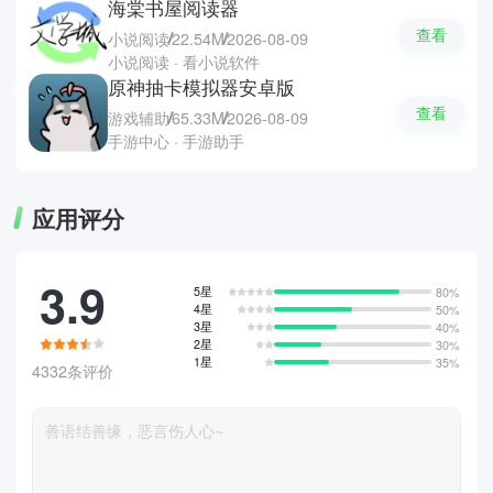
海棠书屋阅读器
查看
小说阅读
22.54M
2026-08-09
小说阅读 · 看小说软件
原神抽卡模拟器安卓版
查看
游戏辅助
65.33M
2026-08-09
手游中心 · 手游助手
应用评分
3.9
5星
80%
4星
50%
3星
40%
2星
30%
1星
35%
4332条评价