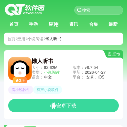
应用
首页
手游
资讯
合集
最新
首页
应用
小说阅读
懒人听书
反馈
懒人听书
大小：
82.62M
版本：
v8.7.54
类型：
小说阅读
更新：
2026-04-27
语言：
中文
平台：
安卓，iOS
3.9
看小说软件
有声小说软件
安卓下载