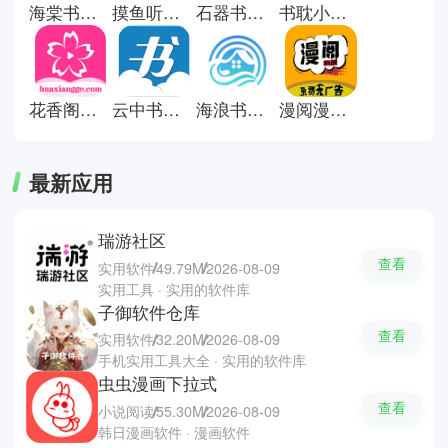
海棠书屋阅读器
摸鱼听书纯净版
石器书屋十八书屋
书耽小说软件
用最舒适的继续阅读留下书签的章
节，无需担心进度丢失。小编为你
们推荐这几款超好用的看小说软
件，如夜猫小说、达文小说、掌阅
小说等等，软件离线缓存与随时阅
花香阁小说
云中书城小说阅读网
海浪书屋纯净版
漫阅漫画纯净版
读功能，让你们可以在无网络的环
境中继续享受小说中的精彩剧情。
最新应用
瑞游社区
查看
实用软件
49.79M
2026-08-09
实用工具 · 实用的软件库
子御软件仓库
查看
实用软件
32.20M
2026-08-09
手机实用工具大全 · 实用的软件库
虫虫漫画下拉式
查看
小说阅读
55.30M
2026-08-09
韩日漫画软件 · 漫画软件