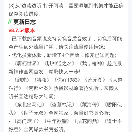
(3)从“边读边听”打开阅读，需要添加到书架才能正确
保存阅读进度。
更新日志
v8.7.54版本
- 已下载的音频也支持切换音质音效了，切换后可能
会产生额外流量消耗，请关注流量使用情况;
- 优化搜素体验，新增了4个音效，修复已知问题;
- 《腐朽世界》《以神通之名》《我，枪神》起点最
新神作全网首发，精彩快人一步!
- 《剑来》《将夜》《你好1983》《沧元图》《大道
独行》《南部档案》热播影视原著抢先听，来懒人
听书直达精彩大结局;
- 《东北出马仙》《盗墓笔记》《藏海传》《骄阳似
我》《世子无双》全网独家，海量好书随心听;
- 《高门庶子》《中年欲望》《拈花问鼎》《道士不
好惹》全网爆款书荒必听。