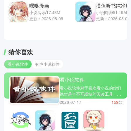
嘿咻漫画
摸鱼听书纯净版
小说阅读
17.43M
小说阅读
51.19M
更新：2026-08-09
更新：2026-08-09
猜你喜欢
看小说软件
有声小说软件
看小说软件
看小说软件对于喜欢看小说的你们
绝对是个不可或缺的阅读工具，拥
有海量小说资源，无论是都市、玄
2026-07-17
159
款
幻、言情还是悬疑都应有尽有，满
足你们不同的书品口味。软件支持
多设备同步和云端收藏，同时提供
了夜间模式、字体大小调节及排版
优化功能，让你们随时随地可以享