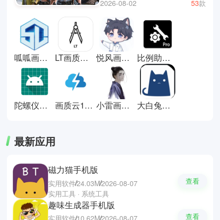
2026-08-02
53
款
验，让你们可以在游戏中尽情发挥
出你们的实力。实用的画质助手不
仅能够优化游戏分辨率与帧率，还
能减少发热、提升流畅度，让低配
设备也拥有更舒适的游戏体验。今
呱呱画质盒子
LT画质助手120帧
悦风画质助手
比例助手超广角120帧
天小编为你们整理并推荐几款真正
稳定安全且功能全面的画质助手，
如画质怪兽、GFX工具箱、殇痕画
质助手等等，多功能的辅助让游戏
变成一种享受的乐趣。
陀螺仪超频助手手机版
画质云120帧安卓版
小雷画质助手安卓版
大白兔画质助手官方正版
最新应用
磁力猫手机版
查看
实用软件
24.03M
2026-08-07
实用工具 · 系统工具
趣味生成器手机版
查看
实用软件
10.62M
2026-08-07