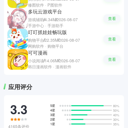
修图软件 · P图软件
多玩云游戏平台
查看
游戏辅助
4.34M
2026-08-07
手游中心 · 手游助手
叮叮抓娃娃畅玩版
查看
购物平台
22.35M
2026-08-07
网购软件 · 购物平台
可可漫画
查看
小说阅读
14.06M
2026-08-07
韩日漫画软件 · 漫画软件
应用评分
3.3
5星
80%
4星
50%
3星
40%
2星
30%
1星
35%
4165条评价