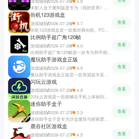
游戏辅助
2026-07-28
3.8
末影人盒子重制版是专为《我的世界》打造的游戏辅助软件，让你们体验丰富的沙盒探索乐趣。软件拥有丰富的模组、地图与3D皮肤编辑工具，支持自定义的生物与装备组件。软件还提供了悬浮窗一键开启辅助功能、智能脚本自动化操作、红石电路模拟与建筑蓝图导出等黑科技，大幅提升游戏与建造的效率。
街机123游戏盒
查看
游戏辅助
2026-07-28
3.7
街机123游戏盒是一款集经典街机、FC、GBA等多平台游戏于一体的复古游戏盒子。软件收录了拳皇、街头霸王、魂斗罗、三国战纪等海量经典游戏，所有的游戏资源均为免费即点即玩。软件全面优化了虚拟按键的多点触控，真实还原了街机摇杆的手感，让你们随时随地重温童年的游戏乐趣。
比例助手超广角120帧
查看
游戏辅助
2026-07-28
4.0
比例助手超广角120帧是一款专为和平精英打造的屏幕比例与画质修改软件，无需Root权限即可轻松操作。软件支持一键将游戏画面修改为16:9无黑边广角、平板视角等多种模式，扩大自己的视野范围，更容易捕捉敌方的动态。软件拥有优化技术与实时帧率监控，提升运行的流畅度与射击精准度，即便是低端设备也能稳定高帧运行。
魔玩助手游戏盒正版
查看
游戏辅助
2026-07-28
4.5
魔玩助手游戏盒正版是一款资源超丰富的游戏盒子软件，无论是想找热门手游、海外精品、MOD破解版、BT单机等等都应有尽有。软件拥有选安利墙和真实玩家的测评，帮助你们快速发现好的游戏作品，并提供一键高速下载与自动适配机型。软件还有各种实用辅助工具和游戏攻略，以及记得每日上线领取专属的礼包。
闪玩云游戏
查看
游戏辅助
2026-07-28
4.8
闪玩云游戏是一款能够在手机上体验到各类大型3A游戏的云游戏平台软件，不再局限于设备的限制。软件内拥有超多种类的游戏，如狂飙赛车、冒险探索、惊悚解密等题材的游戏即点即玩，完全不需要漫长等待下载和更新。软件还有不限时畅玩体验，彻底摆脱硬件性能限制和时间焦虑。
迷你助手盒子
查看
游戏辅助
2026-07-27
3.3
迷你助手盒子是专为沙盒建筑与探索爱好者打造的游戏辅助软件，全面收录了各类物品的合成公式、建筑建造指引与游戏资料。软件提供了丰富的地图种子代码与大神攻略教程视频，你们可以随时查看生动详尽的宠物属性、角色装扮及精美皮肤图鉴。软件还设有活跃的社区，让你们轻松掌握技巧以及结识组队的队友。
鹿谷社区游戏盒
查看
游戏辅助
2026-07-27
4.5