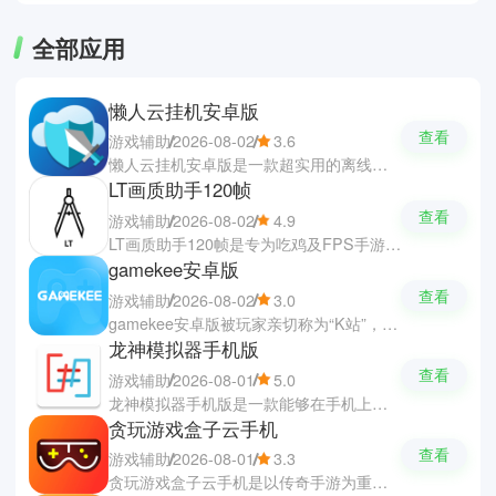
全部应用
懒人云挂机安卓版
查看
游戏辅助
2026-08-02
3.6
懒人云挂机安卓版是一款超实用的离线托管与自动化辅助软件，省时省力的游戏挂机升级的好助手。软件基于云端虚拟手机技术，基本不占用本地设备资源与流量，就能轻松实现24小时不间断的稳定挂机。软件支持多种自动化任务执行与托管模式，帮助你们自动打怪升级、积累金币资源，即使忙于工作生活也能轻松跟上游戏进度。
LT画质助手120帧
查看
游戏辅助
2026-08-02
4.9
LT画质助手120帧是专为吃鸡及FPS手游打造的画质修改与性能优化软件，可以在免Root环境下安全稳定运行。软件支持自由调整画面的亮度、对比度与饱和度，并能一键修改分辨率并解锁高达120帧的极致流畅高帧率。软件还有实用的准星辅助与悬浮窗便捷调参功能，大幅度提升了游戏对战的体验。
gamekee安卓版
查看
游戏辅助
2026-08-02
3.0
gamekee安卓版被玩家亲切称为“K站”，是一款开放式WIKI游戏社区，让你们探索各种优质的游戏与资料。软件拥有海量的热门作品的干货攻略、视频教程与深度评测，让你们随时找到所需的资讯并帮助你们突破游戏中的卡点。软件还提供了第一手游戏资讯与活动礼包，还支持零门槛搭建与维护属于自己的游戏百科，可以随时交流分享心的体验。
龙神模拟器手机版
查看
游戏辅助
2026-08-01
5.0
龙神模拟器手机版是一款能够在手机上畅玩Switch大作的神级开源模拟器，已经实现了全中文汉化。软件支持自定义游戏分辨率、帧率及画面抗锯齿调节，大幅度优化画质的表现。软件完美适配蓝牙手柄与触控按键，还提供即时存档、读档与音频调整功能，一键导入ROM即可开启掌机体验。
贪玩游戏盒子云手机
查看
游戏辅助
2026-08-01
3.3
贪玩游戏盒子云手机是以传奇手游为重点核心打造的游戏盒子软件，让你们重温各种经典的传奇游戏。软件汇聚了海量的游戏资源供你们下载游玩，也能随时掌握最新的游戏资讯与攻略，帮助你们快速松发掘优质的新游。软件支持应用多开和小窗便捷操作，还有云端24小时离线托管挂机功能，搭配上活跃的社区交流专区，让你们畅游在精彩的游戏世界中。