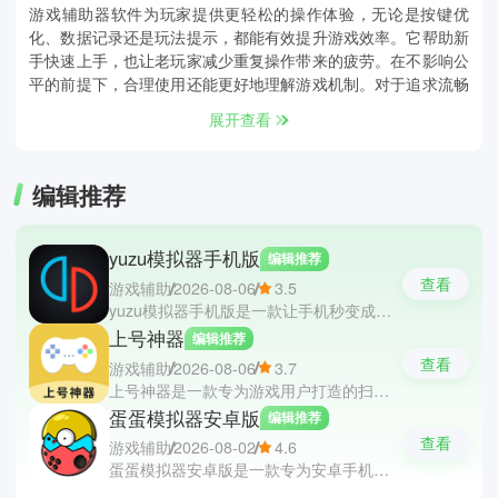
游戏辅助器软件为玩家提供更轻松的操作体验，无论是按键优
化、数据记录还是玩法提示，都能有效提升游戏效率。它帮助新
手快速上手，也让老玩家减少重复操作带来的疲劳。在不影响公
平的前提下，合理使用还能更好地理解游戏机制。对于追求流畅
体验的玩家来说，这类工具更像是一个贴心的游戏助手。这里有
展开查看
些游戏辅助器软件推荐；Steam，233乐园和4399游戏盒。
编辑推荐
yuzu模拟器手机版
编辑推荐
查看
游戏辅助
2026-08-06
3.5
yuzu模拟器手机版是一款让手机秒变成任天堂Switch游戏模拟器，轻松运行多款热门的掌机大作。软件支持按键位置自定义、手柄连接以及悬浮调整等功能，配合高通硬件优化，大幅度提升游戏的流畅度与兼容性。软件无需复杂的设定便能使用，只需导入驱动与文件即可开启随身掌机体验。
上号神器
编辑推荐
查看
游戏辅助
2026-08-06
3.7
上号神器是一款专为游戏用户打造的扫码登录与账号管理软件，帮助你们实现快速且安全上号。软件支持端游和手游等多种热门游戏，通过一键扫描二维码即可免去手动输入账号密码的繁琐步骤。软件能够轻松管理和设定多个账号，还提供了账号租售状态实时查看功能，配合高级加密防护，全面保障账号的安全。
蛋蛋模拟器安卓版
编辑推荐
查看
游戏辅助
2026-08-02
4.6
蛋蛋模拟器安卓版是一款专为安卓手机打造的Switch掌机游戏模拟，让你们在手机上随时体验主机大作。软件支持自动扫描并识别手机内的.xci和.nsp等多种主流游戏格式文件，无需繁琐的设置即可一键加载运行。软件拥有灵活的按键映射与手柄连接适配，并提供了多档性能调节选项，方便在不同机型上平衡画质与流畅度。