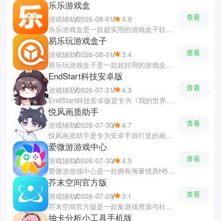
乐乐游戏盒
查看
游戏辅助
2026-08-01
4.9
乐乐游戏盒是一款超实用的游戏盒子软件，汇聚了海量热门经典手游、BT版、MOD以及移植小游戏等资源。平台上所有商家的游戏都经过严格的测试与筛选，确保了安全无毒并提供精选榜单与详细分类，帮助你们快速发现心仪的佳作。软件还设有游戏攻略与玩家交流的板块，让你们轻松掌握最新资讯，以及学习大神的技巧与思维。
易乐玩游戏盒子
查看
游戏辅助
2026-08-01
3.4
易乐玩游戏盒子是一款超好用的游戏盒软件，体验随心畅玩的精彩游戏世界。软件汇聚了海量精彩的H5游戏与热门手游，部分游戏即点即玩无需下载，省时又省内存。软件提供了极速检索、分类筛选和最新游戏资讯攻略，还支持好友在线组队开黑与语音连麦。软件的福利有奖专区更是官方满满的关爱，你们只需完成任务就能轻松领取礼包和超值折扣优惠。
EndStart科技安卓版
查看
游戏辅助
2026-07-31
4.3
EndStart科技安卓版是专为《我的世界》打造的游戏辅助软件，广泛适配从经典1.8到最新版本的各个游戏版本。软件具备自动钓鱼种植、箱子一键整理、建筑辅助与战斗优化等丰富的功能，还有大量的精美皮肤任你们下载使用。软件采用了轻量化框架与本地加速技术，以及独特的视觉增强与智能防检测机制，让你们放双手的畅快体验。
悦风画质助手
查看
游戏辅助
2026-07-30
4.7
悦风画质助手是专为安卓手游打造的画质优化与辅助软件，帮助你们获得极速顺畅操作与极致的视觉体验。软件能够够智能检测手机的性能状况，一键解锁高帧率与超高清的画质，有效提升画面的清晰度与游戏的流畅度。软件还有实用的外置准星、陀螺仪精准调节及网络稳定优化等多种辅助功能，能够完美适配多款热门竞技射击类手游。
爱微游游戏中心
查看
游戏辅助
2026-07-30
4.5
爱微游游戏中心是一款拥有海量优质H5与手游资源的游戏平台，每日实时更新热门新游，让你们不断游玩到最新的游戏。软件提供了热门榜单与智能推荐供你们参考当前最受欢迎的游戏，还有即点即玩的小游戏让你们彻底告别游戏荒。软件还设有游戏交流社区，你们可以观看各路大神的技巧与攻略，随时随地发现好游戏。
芥末空间官方版
查看
游戏辅助
2026-07-29
3.1
芥末空间官方版是一款集游戏资源与社区交流于一体的游戏辅助软件，各种游戏辅助器以及虚拟应用管理等等都可以找到。软件拥有丰富的正版与特色版本资源，并支持高速下载与断点续传。软件还设有活跃的玩家互动社区，你们可以随时查看游戏资讯与大神攻略，还可以自由分享和下载各类工具插件。
抽卡分析小工具手机版