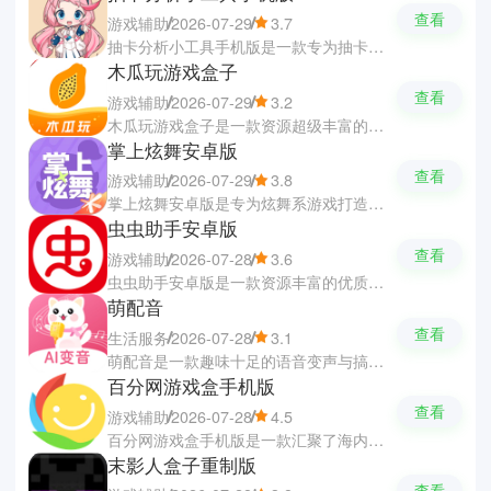
查看
游戏辅助
2026-07-29
3.7
抽卡分析小工具手机版是一款专为抽卡游戏元素打造的辅助分析与抽卡模拟软件，帮助你们合理规划道具与抽卡策略。软件支持无限次单抽与十连抽模拟，并会同步官方的真实概率与保底机制，让你们无需消耗资源就能体验抽卡乐趣并测试运气。软件还附带丰富的游戏攻略与交流社区，让你们可以互相分享自己的抽卡结果和讨论游戏内容。
木瓜玩游戏盒子
查看
游戏辅助
2026-07-29
3.2
木瓜玩游戏盒子是一款资源超级丰富的游戏盒子软件，整合了海量正版与特色的版本游戏资源。软件支持一键输入关键词快速搜索，也会根据你们个人偏好进行精准推荐游戏。软件提供了一站式下载、自动安装与版本更新服务，更有丰富的高额独家礼包领领领与攻略社区交流，让你们轻松发现好的游戏。
掌上炫舞安卓版
查看
游戏辅助
2026-07-29
3.8
掌上炫舞安卓版是专为炫舞系游戏打造的官方随身服务与社交助手软件，让你们永不离线地享受舞蹈乐趣。软件支持随时随地云端体验与游戏背包查看，还集成了权威资讯前瞻、维护提醒与维护补给领领领。软件还设有活跃的社区，你们可以与好友实时畅聊和交流时尚穿搭，一键定格美丽的照片。
虫虫助手安卓版
查看
游戏辅助
2026-07-28
3.6
虫虫助手安卓版是一款资源丰富的优质游戏软件，汇聚了海量热门的精品游戏，涵盖单机、汉化专区及海外热门资源。软件拥有手游录屏、游戏存档和谷歌安装器等实用辅助工具，还提供了实时资讯与通关攻略，让你们随时可以查阅。软件还设有活跃的交流社区，你们可以互相分享游戏心得与轻松找到同好
萌配音
查看
生活服务
2026-07-28
3.1
萌配音是一款趣味十足的语音变声与搞怪语音包软件，让你们轻松变化自己的声音。软件拥有萝莉音、御姐音、大叔音及萌娃音等多种丰富的音色，并支持文字转语音与语音变声的配音创作。软件还有热门的语音包排行榜作为参考，让你们在游戏开黑、社交聊天还是短视频创作中都能自由切换，彻底隐藏自己的原声。
百分网游戏盒手机版
查看
游戏辅助
2026-07-28
4.5
百分网游戏盒手机版是一款汇聚了海内外热门游戏、汉化精品与福利资源的游戏盒子平台，让你们轻松畅玩各种精彩的游戏。软件每日更新海量游戏资源，涵盖BT版、单机大作与破解无限资源等丰富类型，并提供一键下载解压的便捷功能，让你们游玩到想玩的游戏。在这里你们还可以随时查看最新资讯与热评推荐，让发现好游戏变得更简单。
末影人盒子重制版
查看