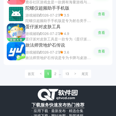
鹿谷社区游戏盒是一款拥有海量游戏与应用资源的资源下载与互动社区软件，让你们轻松获得高品质的游戏资源。软件聚合了手游、PC端游及主机游戏等丰富资源，所有的资源均经过严格安全审核，支持分类导航与精准搜索并提供了多线路的高速不限速下载。软件还设有投稿分享以及活跃的讨论社区，让你们互相分享游戏心得与技巧攻略。
陀螺仪超频助手手机版
查看
游戏辅助
2026-07-27
3.5
陀螺仪超频助手手机版是专为射击类手游打造的游戏优化辅助软件，能够有效提升设备的响应速度与陀螺仪灵敏度。软件能够解锁超高流的畅画质与帧数，还提供了实时数据反馈与稳定运行保障。软件还支持自由调节镜头、开火及陀螺仪敏感度参数，显著减少枪械的后坐力与屏幕水平震动，让你们大幅提升射击的精准度与操作手感。
蛋仔派对皮肤工具
查看
游戏辅助
2026-07-27
4.9
蛋仔派对皮肤工具是一款专为《蛋仔派对》游戏打造的个性化皮肤图鉴与资讯软件，全面收录了从早期赛季到最新赛季的所有外观装饰。在这里你们可以一键分类筛选与精准搜索，为你们呈上超清皮肤图片、动态展示、稀有等级与获取途径等详细信息。你们能够随时查阅皮肤的背景故事与设计细节，第一时间就能掌握最新皮肤动态。
旅法师营地炉石传说
查看
游戏辅助
2026-07-27
3.6
旅法师营地炉石传说是专为卡牌与桌游打造的社区软件，汇聚了国内外最新的游戏资讯与专业的原创攻略，覆盖炉石传说、万智牌、宝可梦卡牌等多款热门游戏。软件提供了庞大的卡牌数据库与英雄图鉴，你们还可以使用套牌模拟工具帮助你们组建自己的卡组。软件还设有活跃的交流社区与周边商城，方便随时查数据、看资讯、组卡牌或参与话题讨论。
首页
1
2
13
尾页
<
>
...
下载服务
快速发布
热门推荐
应用下载
最新发布
精选合集
游戏下载
网站地图
新闻速报