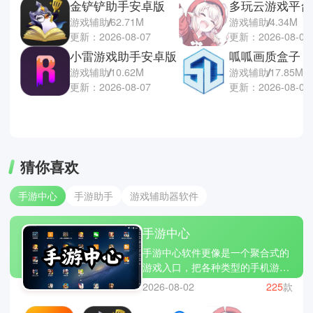
金铲铲助手安卓版
多玩云游戏平台
游戏辅助
62.71M
游戏辅助
4.34M
更新：2026-08-07
更新：2026-08-07
小雷游戏助手安卓版
呱呱画质盒子
游戏辅助
10.62M
游戏辅助
17.85M
更新：2026-08-07
更新：2026-08-06
猜你喜欢
手游中心
手游助手
游戏辅助器软件
手游中心
手游中心软件更像是一个聚合式的
游戏入口，把各种类型的手机游戏
集中整理在同一个平台里，方便用
2026-08-02
225
款
户快速找到想玩的内容。从热门竞
技到休闲解压，再到新上线的小众