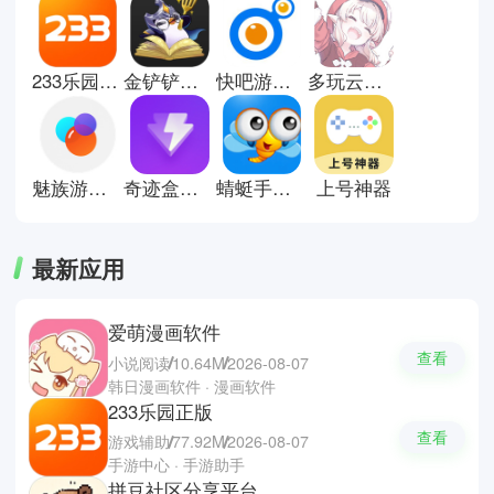
作品，都能在分类推荐中被看到。
它通常会提供下载管理、更新提醒
以及游戏排行等功能，让玩家不用
233乐园正版
金铲铲助手安卓版
快吧游戏盒手机版
多玩云游戏平台
在多个应用商店之间来回切换。对
于喜欢尝试新游戏的人来说，这类
软件更像一个“游戏导航站”，既节
省时间，也能更快发现适合自己的
手游体验。这里有些手游中心软件
魅族游戏中心安卓版
奇迹盒子正版
蜻蜓手游网安卓手游下载站
上号神器
推荐；奇迹盒子，Vivo游戏中心和
7723游戏盒。
最新应用
爱萌漫画软件
查看
小说阅读
10.64M
2026-08-07
韩日漫画软件 · 漫画软件
233乐园正版
查看
游戏辅助
77.92M
2026-08-07
手游中心 · 手游助手
拼豆社区分享平台