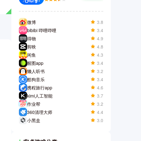
微博
3.8
bibibi 哔哩哔哩
3.4
得物
4.9
剪映
4.8
闲鱼
4.3
醒图app
3.4
懒人听书
3.2
酷狗音乐
3.4
携程旅行app
4.6
kimi人工智能
3.7
作业帮
3.2
360清理大师
4.4
小黑盒
3.0