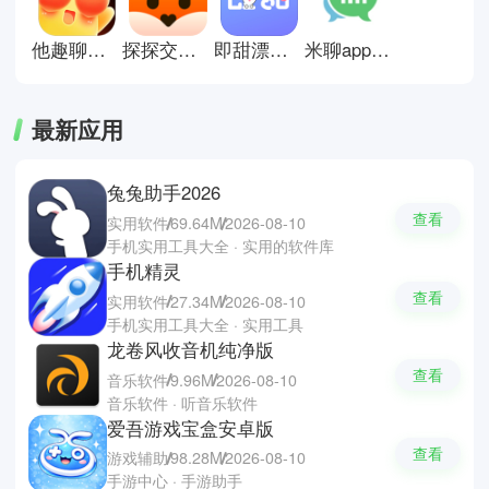
变得更加高效且有温度。突然想要
认识新的朋友?小编这就为你们推
他趣聊天软件
探探交友平台
即甜漂流瓶
米聊app安卓版
荐小圈交友、微光语音、友恋交友
等等，相信你也可以找到知心的好
友。
最新应用
兔兔助手2026
查看
实用软件
69.64M
2026-08-10
手机实用工具大全 · 实用的软件库
手机精灵
查看
实用软件
27.34M
2026-08-10
手机实用工具大全 · 实用工具
龙卷风收音机纯净版
查看
音乐软件
9.96M
2026-08-10
音乐软件 · 听音乐软件
爱吾游戏宝盒安卓版
查看
游戏辅助
98.28M
2026-08-10
手游中心 · 手游助手