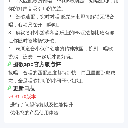
1、7人匹配歌房抢唱，休闲K歌玩法，边唱边聊，用
你的好声音吸引Ta的关注。
2、选歌速配，实时对唱!感觉来电即可解锁无限合
唱，心动只在开口瞬间。
3、解锁各种小游戏和音乐上的PK玩法都比较有趣，
让你随时随地畅快k歌。
4、志同道合小伙伴创建的精神家园，扩列，唱歌、
游戏、连麦...一起玩才更好玩。
撕歌app官方版点评
抢唱、合唱的匹配速度都特别快，而且里面卧虎藏
龙，全是唱歌好听的小哥哥小姐姐。
更新日志
v3.31.70版本
-进行了问题修复以及性能提升
-优化您的产品使用体验