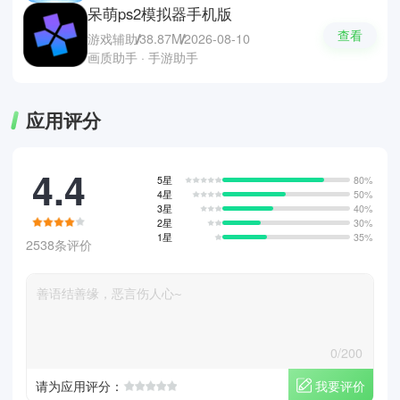
呆萌ps2模拟器手机版
查看
游戏辅助
38.87M
2026-08-10
画质助手 · 手游助手
应用评分
4.4
5星
80%
4星
50%
3星
40%
2星
30%
1星
35%
2538条评价
0/200
我要评价
请为应用评分：