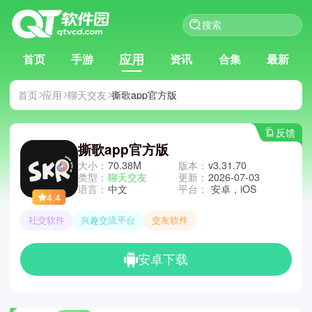
应用
首页
手游
资讯
合集
最新
首页
应用
聊天交友
撕歌app官方版
反馈
撕歌app官方版
大小：
70.38M
版本：
v3.31.70
类型：
聊天交友
更新：
2026-07-03
语言：
中文
平台：
安卓，iOS
4.4
社交软件
兴趣交流平台
交友软件
安卓下载