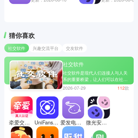
猜你喜欢
社交软件
兴趣交流平台
交友软件
社交软件
社交软件是现代人们连接人与人关
系的重要桥梁，让人们可以在社交
平台上跨越时间和空间的限制结识
2026-07-29
112
款
对方。如今的社交软件不仅支持文
字、语音和视频聊天，还融合了兴
趣匹配、动态分享和社群互动等多
种玩法，让你们可以在不同场景下
找到适合自己的交流方式。你们可
牵爱交友平台
UniFans安卓中文版
爱发电漫画
微光安卓版
以通过朋友圈或动态功能来记录生
活点滴并与好友互动，吸引兴趣相
同或有共鸣感的社交圈子，让沟通