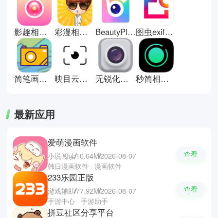
设定都有自动化的备案供你们自由
选择，在你们在拍摄种能够凸显出
想要表达的美。拍照软件普遍上都
影趣相机手机版
彩漫相机专业版
BeautyPlus安卓版
图虫exif信息查看器
加入编辑功能，你们可以在同个软
件里完成照片创作、后期编辑及分
享，非常的方便。今天小编为你们
带来几款功能强大的拍照软件，如
一幅相框、日杂相机、飓风相机等
简笔画相机
映目云摄影平台手机版
无锐化相机app正版
秒简相机app安卓版
等，希望你们也可以拍出心满意足
的作品。
最新应用
爱萌漫画软件
查看
小说阅读
10.64M
2026-08-07
韩日漫画软件 · 漫画软件
233乐园正版
查看
游戏辅助
77.92M
2026-08-07
手游中心 · 手游助手
拼豆社区分享平台