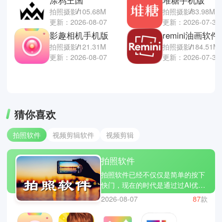
拍照摄影
105.68M
拍照摄影
83.98M
更新：2026-08-07
更新：2026-07-30
影趣相机手机版
拍照摄影
121.31M
拍照摄影
184.51M
更新：2026-08-07
更新：2026-07-30
猜你喜欢
拍照软件
视频剪辑软件
视频剪辑
拍照软件
拍照软件已经不仅仅是简单的按下
快门，现在的时代是通过过AI优
化、美颜滤镜和创意特效，让每一
2026-08-07
87
款
张照片都能成为艺术作品。软件内
置的调节曝光、快门、ISO 等参数