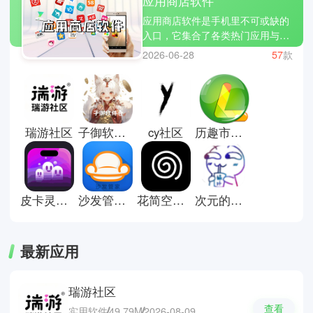
应用商店软件
应用商店软件是手机里不可或缺的
入口，它集合了各类热门应用与游
戏，让下载变得简单安全。通过分
2026-06-28
57
款
类推荐与榜单排行，用户可以快速
找到适合自己的软件。更新提醒、
版本管理等功能，也让使用体验更
加顺畅。不管是日常工具还是娱乐
应用，都能在这里一站获取，是手
瑞游社区
子御软件仓库
cy社区
历趣市场安卓版
机生态的重要组成部分。这里有些
视频播放器下载推荐；MX
Player，VLC和Xender。
皮卡灵动岛应用商店
沙发管家车机版
花简空间正版
次元的世界软件库
最新应用
瑞游社区
查看
实用软件
49.79M
2026-08-09