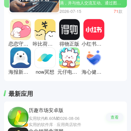
滴，并与他人交流互动。通过图文
或短视频的形式，可以展示兴趣、
2026-07-15
71
款
表达想法，找到志同道合的人。平
台内容丰富多样，也能带来灵感与
新鲜体验。在快节奏的生活中，它
提供了一种轻松表达自我的方式，
让交流变得更加多元。这里有些分
恋恋守护app
咔比荷包记账
得物正版
小红书手机版
享生活平台推荐下载；微博，微信
和小红书。
海报新闻客户端
now冥想
元仔电子宠物
海心健康app
最新应用
历趣市场安卓版
查看
实用软件
6.60M
2026-08-06
实用的软件库 · 应用商店软件