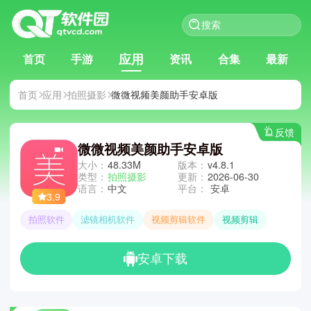
应用
首页
手游
资讯
合集
最新
首页
应用
拍照摄影
微微视频美颜助手安卓版
反馈
微微视频美颜助手安卓版
大小：
48.33M
版本：
v4.8.1
类型：
拍照摄影
更新：
2026-06-30
语言：
中文
平台：
安卓
3.9
拍照软件
滤镜相机软件
视频剪辑软件
视频剪辑
安卓下载