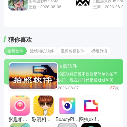
拍照摄影
87.56M
拍照摄影
105.68M
更新：2026-08-08
更新：2026-08-07
猜你喜欢
拍照软件
滤镜相机软件
视频剪辑软件
视频剪辑
拍照软件
拍照软件已经不仅仅是简单的按下
快门，现在的时代是通过过AI优
化、美颜滤镜和创意特效，让每一
2026-08-07
87
款
张照片都能成为艺术作品。软件内
置的调节曝光、快门、ISO 等参数
设定都有自动化的备案供你们自由
选择，在你们在拍摄种能够凸显出
想要表达的美。拍照软件普遍上都
影趣相机手机版
彩漫相机专业版
BeautyPlus安卓版
图虫exif信息查看器
加入编辑功能，你们可以在同个软