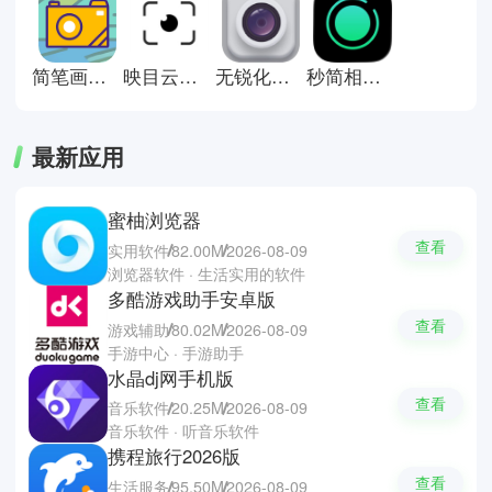
件里完成照片创作、后期编辑及分
享，非常的方便。今天小编为你们
带来几款功能强大的拍照软件，如
一幅相框、日杂相机、飓风相机等
简笔画相机
映目云摄影平台手机版
无锐化相机app正版
秒简相机app安卓版
等，希望你们也可以拍出心满意足
的作品。
最新应用
蜜柚浏览器
查看
实用软件
82.00M
2026-08-09
浏览器软件 · 生活实用的软件
多酷游戏助手安卓版
查看
游戏辅助
80.02M
2026-08-09
手游中心 · 手游助手
水晶dj网手机版
查看
音乐软件
20.25M
2026-08-09
音乐软件 · 听音乐软件
携程旅行2026版
查看
生活服务
95.50M
2026-08-09