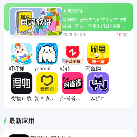
网购软件
网购软件已经成为日常生活中很重
要的一部分，不用出门就能买到各
种生活用品、衣服、数码产品等。
2026-07-30
102
款
只要打开手机搜索关键词，就能看
到大量商品对比价格和评价，挑选
过程更方便。很多平台还支持当天
或次日送达，让购物效率大幅提
升。同时也会经常推出优惠活动，
叮叮抓娃娃畅玩版
yetimall液体猫
转转二手交易平台
闲鱼购物平台
让用户在同样预算下买到更多东
西，逐渐改变了人们传统的消费方
式。这里有些网购软件推荐；淘
宝，天猫和得物。
得物正版
爱回收手机版
抖省省团购
以猫己
最新应用