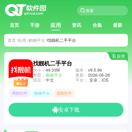
应用
首页
手游
资讯
合集
最新
首页
应用
购物平台
找靓机二手平台
反馈
找靓机二手平台
大小：
49.33M
版本：
v9.5.96
类型：
购物平台
更新：
2026-06-28
语言：
中文
平台：
安卓，iOS
4.8
网购软件
购物平台
团购软件
安卓下载