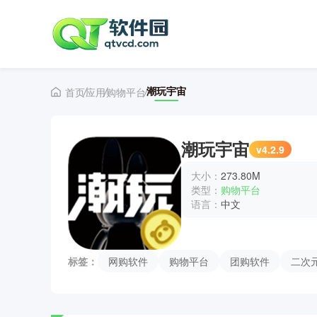
潮玩宇宙
首页
应用
购物平台
潮玩宇宙
v4.2.9
大小：
273.80M
类型：
购物平台
语言：
中文
标签：
网购软件
购物平台
团购软件
二次