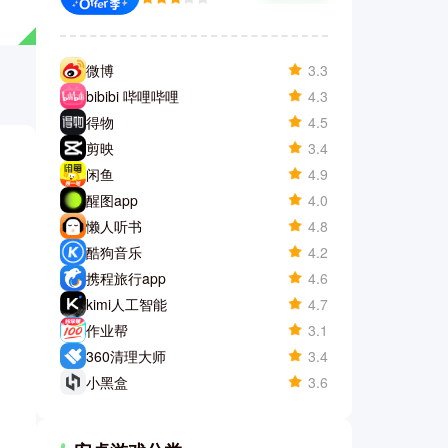
微博
3.3
bibibi 哔哩哔哩
4.3
得物
4.5
剪映
3.4
闲鱼
4.9
醒图app
4.0
懒人听书
4.8
酷狗音乐
4.2
携程旅行app
4.6
kimi人工智能
4.7
作业帮
3.1
360清理大师
3.4
小黑盒
3.6