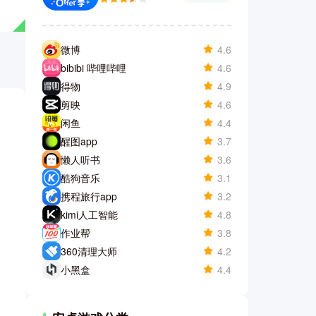
微博
4.6
bibibi 哔哩哔哩
4.6
得物
4.9
剪映
4.6
闲鱼
4.4
醒图app
3.7
懒人听书
3.6
酷狗音乐
3.1
携程旅行app
3.2
kimi人工智能
4.8
作业帮
3.8
360清理大师
4.2
小黑盒
4.4