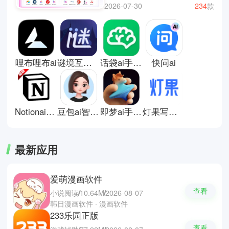
译、整理资料甚至日常问答，都可
2026-07-30
234
款
以借助这些工具更快完成。相比传
统软件，AI工具更像一个随时待命
的助手，只需要简单输入需求，就
能得到相对完整的结果。无论是学
生用来辅助学习，还是上班族用来
哩布哩布ai
谜境互动剧本平台
话袋ai手机版
快问ai
处理工作内容，都能节省不少时
间。不过它的结果也需要自己再判
断和筛选，不能完全依赖。这里有
些AI工具推荐；豆包，Deepseek
和ChatGpt。
Notionai中文版
豆包ai智能助手
即梦ai手机版
灯果写作软件
最新应用
爱萌漫画软件
查看
小说阅读
10.64M
2026-08-07
韩日漫画软件 · 漫画软件
233乐园正版
查看