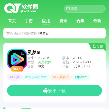
应用
首页
手游
资讯
合集
最新
首页
应用
实用软件
灵梦ai
反馈
灵梦ai
大小：
26.73M
版本：
v3.1.0
类型：
实用软件
更新：
2026-06-09
语言：
中文
平台：
安卓，iOS
4.3
AI工具
AI智能问答软件
AI工具软件
创作软件
安卓下载