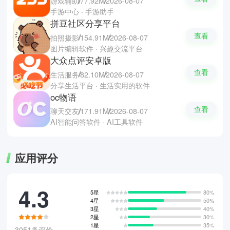
游戏辅助
77.92M
2026-08-07
手游中心 · 手游助手
拼豆社区分享平台
查看
拍照摄影
154.91M
2026-08-07
图片编辑软件 · 兴趣交流平台
大众点评安卓版
查看
生活服务
82.10M
2026-08-07
分享生活平台 · 生活实用的软件
oc物语
查看
聊天交友
171.91M
2026-08-07
AI智能问答软件 · AI工具软件
应用评分
4.3
5星
80%
4星
50%
3星
40%
2星
30%
1星
35%
3051条评价