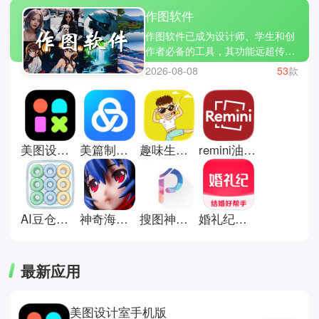
作图软件
作图软件已成为设计师、学生和创
作者必备的工具，其功能远超传统
绘图，让创意得以高效实现。软件
2026-08-08
53
款
提供模板和素材库功能，可以帮助
你们轻松制作海报、插画和图标等
等，并进行一些列的调整，如颜
色、文字和布局，提升作品整体的
完整和专业度。那么小编推荐几款
美图设计室手机版
美篇制作软件
趣味生成器手机版
remini油画软件中文版
实用的作图软件，如Photoshop、
糖图作坊、妙图等等，这些应用功
能强大、操作灵活、界面友好，轻
松简单地提升作图效率。
AI豆仓软件
神奇海螺试验场电子包浆生成器
搜图神器安卓版
婚礼纪电子请柬
最新应用
美图设计室手机版