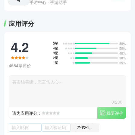
手游中心 · 手游助手
应用评分
4.2
5星
80%
4星
50%
3星
40%
2星
30%
1星
35%
4664条评价
0/200
我要评价
请为应用评分：