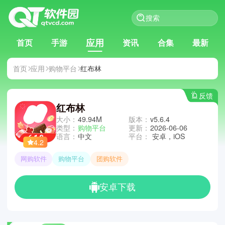
应用
首页
手游
资讯
合集
最新
首页
应用
购物平台
红布林
反馈
红布林
大小：
49.94M
版本：
v5.6.4
类型：
购物平台
更新：
2026-06-06
语言：
中文
平台：
安卓，iOS
4.2
网购软件
购物平台
团购软件
安卓下载