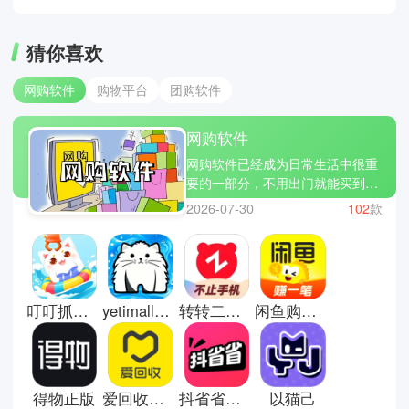
猜你喜欢
网购软件
购物平台
团购软件
网购软件
网购软件已经成为日常生活中很重
要的一部分，不用出门就能买到各
种生活用品、衣服、数码产品等。
2026-07-30
102
款
只要打开手机搜索关键词，就能看
到大量商品对比价格和评价，挑选
过程更方便。很多平台还支持当天
或次日送达，让购物效率大幅提
升。同时也会经常推出优惠活动，
叮叮抓娃娃畅玩版
yetimall液体猫
转转二手交易平台
闲鱼购物平台
让用户在同样预算下买到更多东
西，逐渐改变了人们传统的消费方
式。这里有些网购软件推荐；淘
宝，天猫和得物。
得物正版
爱回收手机版
抖省省团购
以猫己