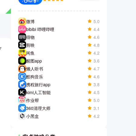
微博
5.0
bibibi 哔哩哔哩
4.4
得物
4.6
剪映
4.8
7
闲鱼
4.2
醒图app
3.6
懒人听书
4.7
酷狗音乐
4.6
携程旅行app
3.8
kimi人工智能
4.5
作业帮
5.0
360清理大师
3.1
小黑盒
4.2