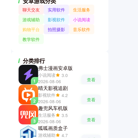
安卓游戏分类
聊天交友
实用软件
生活服务
游戏辅助
影视软件
小说阅读
购物平台
拍照摄影
音乐软件
教学软件
分类排行
弗士漫画安卓版
小说阅读
3.0
查看
1
2026-08-06
晴天影视追剧
影视软件
4.2
查看
2
2026-08-06
趣兜风车机版
生活服务
3.5
查看
3
2026-08-06
呱呱画质盒子
游戏辅助
4.7