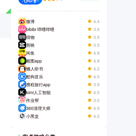
微博
4.4
bibibi 哔哩哔哩
3.6
得物
3.5
剪映
3.5
闲鱼
4.8
醒图app
4.8
懒人听书
4.2
酷狗音乐
4.5
携程旅行app
3.9
kimi人工智能
4.5
作业帮
3.0
360清理大师
4.9
小黑盒
4.2