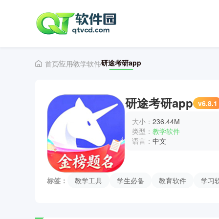
研途考研app
首页
应用
教学软件
研途考研app
v6.8.1
大小：
236.44M
类型：
教学软件
语言：
中文
标签：
教学工具
学生必备
教育软件
学习