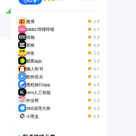
微博
3.5
bibibi 哔哩哔哩
4.1
得物
3.2
剪映
4.8
闲鱼
3.0
醒图app
3.3
懒人听书
4.1
酷狗音乐
3.1
携程旅行app
4.6
kimi人工智能
4.3
作业帮
3.0
360清理大师
4.9
小黑盒
4.9