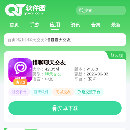
应用
首页
手游
资讯
合集
最新
首页
应用
聊天交友
惜聊聊天交友
反馈
惜聊聊天交友
大小：
42.35M
版本：
v1.8.8
类型：
聊天交友
更新：
2026-06-03
语言：
中文
平台：
安卓
3.3
社交软件
聊天软件
同城交友
兴趣交流平台
安卓下载