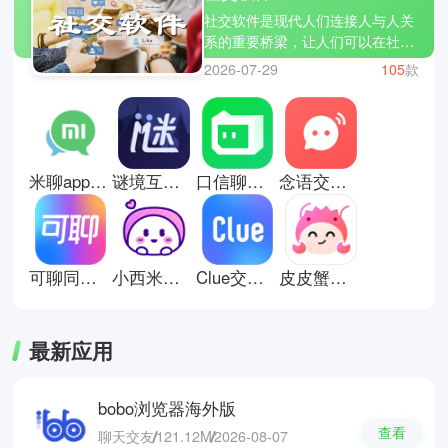
社交软件是现代人们连接人与人关
系的重要桥梁，让人们可以在社交
平台上跨越时间和空间的限制结识
2026-07-29
105
款
对方。如今的社交软件不仅支持文
字、语音和视频聊天，还融合了兴
趣匹配、动态分享和社群互动等多
种玩法，让你们可以在不同场景下
找到适合自己的交流方式。你们可
米聊app安卓版
谜境互动剧本平台
口信聊天软件
念语交友平台
以通过朋友圈或动态功能来记录生
活点滴并与好友互动，吸引兴趣相
同或有共鸣感的社交圈子，让沟通
变得更加高效且有温度。突然想要
认识新的朋友?小编这就为你们推
可聊同城交友软件
小西米语音
Clue交友软件
皮皮蟹交友软件
荐小圈交友、微光语音、友恋交友
等等，相信你也可以找到知心的好
友。
最新应用
bobo浏览器海外版
查看
聊天交友
121.12M
2026-08-07