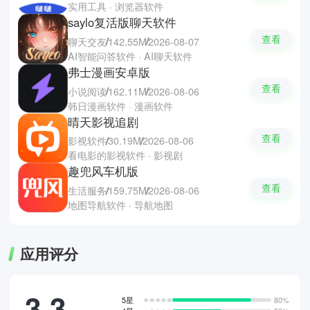
实用工具 · 浏览器软件
saylo复活版聊天软件
查看
聊天交友
142.55M
2026-08-07
AI智能问答软件 · AI聊天软件
弗士漫画安卓版
查看
小说阅读
162.11M
2026-08-06
韩日漫画软件 · 漫画软件
晴天影视追剧
查看
影视软件
30.19M
2026-08-06
看电影的影视软件 · 影视剧
趣兜风车机版
查看
生活服务
159.75M
2026-08-06
地图导航软件 · 导航地图
应用评分
3.3
5星
80%