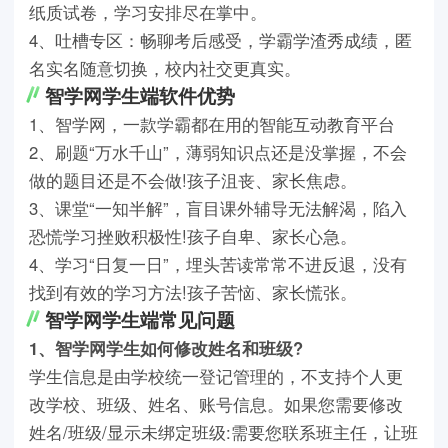
纸质试卷，学习安排尽在掌中。
4、吐槽专区：畅聊考后感受，学霸学渣秀成绩，匿
名实名随意切换，校内社交更真实。
智学网学生端软件优势
1、智学网，一款学霸都在用的智能互动教育平台
2、刷题“万水千山”，薄弱知识点还是没掌握，不会
做的题目还是不会做!孩子沮丧、家长焦虑。
3、课堂“一知半解”，盲目课外辅导无法解渴，陷入
恐慌学习挫败积极性!孩子自卑、家长心急。
4、学习“日复一日”，埋头苦读常常不进反退，没有
找到有效的学习方法!孩子苦恼、家长慌张。
智学网学生端常见问题
1、智学网学生如何修改姓名和班级?
学生信息是由学校统一登记管理的，不支持个人更
改学校、班级、姓名、账号信息。如果您需要修改
姓名/班级/显示未绑定班级:需要您联系班主任，让班