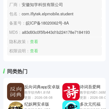
厂商：
安徽知学科技有限公司
包名：
com.iflytek.elpmobile.student
备案号：
皖ICP备18020062号-8A
MD5：
a83d93c0f5fb443d1b224178e7184193
隐私政策：
查看
权限说明：
查看
同类热门
反向词典app安卓版
诗词吾爱网
教学软件
91.81M
教学软件
21.06M
更新：2026-08-08
更新：2026-08-08
纪妖网安卓版
多次元托福