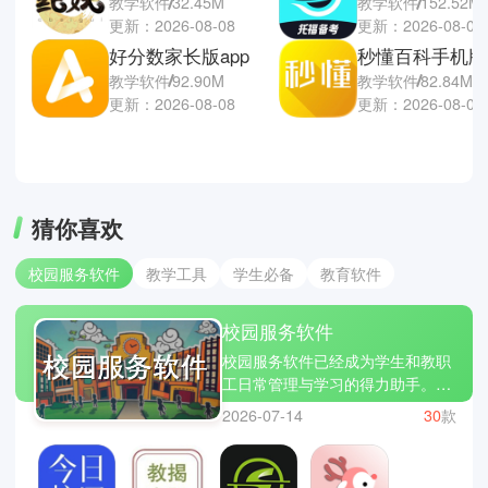
教学软件
32.45M
教学软件
152.52M
更新：2026-08-08
更新：2026-08-07
好分数家长版app
秒懂百科手机版
教学软件
92.90M
教学软件
82.84M
更新：2026-08-08
更新：2026-08-07
猜你喜欢
校园服务软件
教学工具
学生必备
教育软件
校园服务软件
校园服务软件已经成为学生和教职
工日常管理与学习的得力助手。软
件实现课程管理与课表查看、作业
2026-07-14
30
款
提交与成绩查询、校园通知和公告
推送、图书馆资源查询与借阅管
理、校园支付和报修服务等功能，