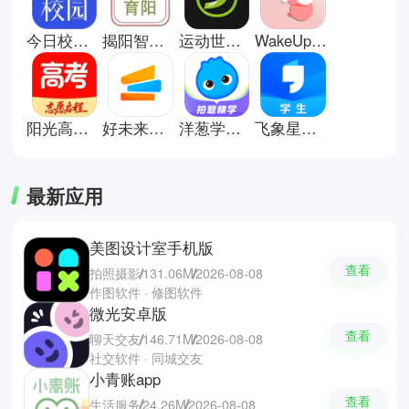
让校园生活过得更加便利。小编特
别推荐几款校园服务软件，例如掌
今日校园手机版
揭阳智慧教育安卓版
运动世界校园版app
WakeUp课程表手机版
上校园、智慧校园、多彩校园等
等，操作简单的同时功能全面，是
提升校园生活效率的好帮手。
阳光高考网
好未来图书app
洋葱学园手机版
飞象星球学生版
最新应用
美图设计室手机版
查看
拍照摄影
131.06M
2026-08-08
作图软件 · 修图软件
微光安卓版
查看
聊天交友
146.71M
2026-08-08
社交软件 · 同城交友
小青账app
查看
生活服务
24.26M
2026-08-08