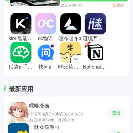
涵盖文本生成、图像处理、代码协
2026-08-09
268
款
助与日常办公支持等多个方向，整
体呈现出功能交叉与场景融合的特
点。相关工具包括通义千问、文心
一言、讯飞星火、豆包等AI应用，
覆盖内容生成与信息处理等常见需
kimi智能助手
oc物语
哩布哩布ai
谜境互动剧本平台
求。合集吸引力源于覆盖范围广与
适配场景灵活，便于用户在不同AI
工具之间进行对比与筛选，已整合
好用的AI工具软件推荐内容，并保
持内容的持续补充与更新。
话袋ai手机版
快问ai
咔比荷包记账
Notionai中文版
最新应用
嘿咻漫画
查看
小说阅读
17.43M
2026-08-09
韩日漫画软件 · 漫画软件
一耽女孩漫画