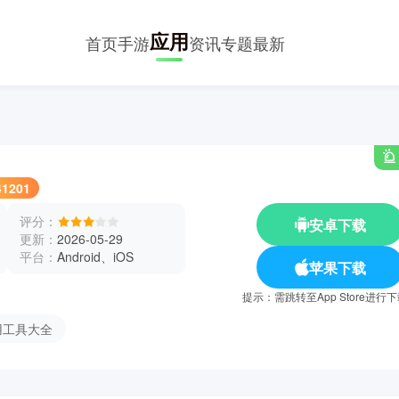
应用
首页
手游
资讯
专题
最新
41201
评分：
安卓下载
更新：
2026-05-29
平台：
Android、iOS
苹果下载
提示：需跳转至App Store进行
用工具大全