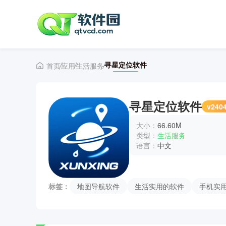
寻星定位软件
首页
应用
生活服务
寻星定位软件
v240
大小：
66.60M
类型：
生活服务
语言：
中文
标签：
地图导航软件
生活实用的软件
手机实