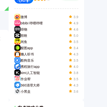
微博
3.9
bibibi 哔哩哔哩
4.9
得物
4.6
剪映
5.0
查
闲鱼
3.5
醒图app
3.4
懒人听书
4.3
酷狗音乐
3.5
携程旅行app
4.0
kimi人工智能
3.8
作业帮
3.5
360清理大师
4.3
小黑盒
3.6