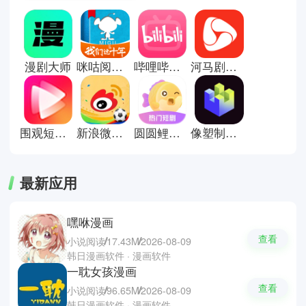
息。智能推荐机制会根据兴趣推送
视频，刷起来更加贴合喜好。无论
是搞笑片段、生活记录还是知识分
享，都能快速呈现。对于想利用碎
片时间放松的人来说，这类软件简
漫剧大师
咪咕阅读电子书阅读器
哔哩哔哩手机版
河马剧场看短剧
单直接又充满吸引力。这里有些看
短视频软件推荐；抖音，红果短剧
和西瓜视频。
围观短剧app
新浪微博手机版
圆圆鲤短剧
像塑制作特效
最新应用
嘿咻漫画
查看
小说阅读
17.43M
2026-08-09
韩日漫画软件 · 漫画软件
一耽女孩漫画
查看
小说阅读
96.65M
2026-08-09
韩日漫画软件 · 漫画软件