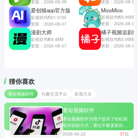
更新：2026-08-08
更新：2026-08-06
爱创猫app官方版
MicoMico
影视软件
55.96M
影视软件
301.51M
更新：2026-08-06
更新：2026-08-07
漫剧大师
橘子视频追剧版
影视软件
69.48M
影视软件
55.99M
更新：2026-08-07
更新：2026-08-06
猜你喜欢
看短视频软件
兴趣交流平台
影视大全
看短视频软件
看短视频软件为用户提供了轻松获
取内容的方式，通过不断更新的短
内容，让人随时都能获得娱乐与信
2026-06-22
37
款