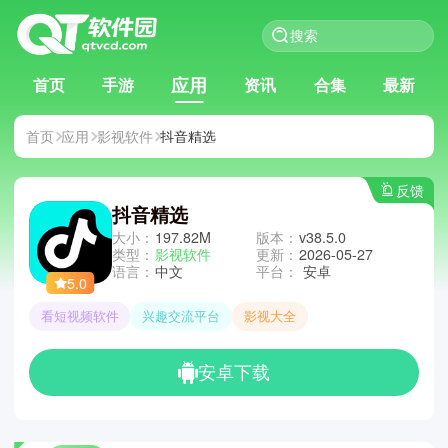
应用
首页
手游
资讯
合集
最新
首页
应用
影视软件
抖音精选
反馈
抖音精选
大小：
197.82M
版本：
v38.5.0
类型：
影视软件
更新：
2026-05-27
语言：
中文
平台：
安卓
5.0
看短视频软件
兴趣交流平台
影视大全
安卓下载