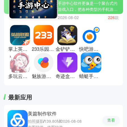
手游中心软件更像是一个聚合式的
游戏入口，把各种类型的手机游戏
集中整理在同一个平台里，方便用
2026-08-02
226
款
户快速找到想玩的内容。从热门竞
技到休闲解压，再到新上线的小众
作品，都能在分类推荐中被看到。
它通常会提供下载管理、更新提醒
以及游戏排行等功能，让玩家不用
掌上英雄联盟安卓版
233乐园正版
金铲铲助手安卓版
快吧游戏盒手机版
在多个应用商店之间来回切换。对
于喜欢尝试新游戏的人来说，这类
软件更像一个“游戏导航站”，既节
省时间，也能更快发现适合自己的
手游体验。这里有些手游中心软件
多玩云游戏平台
魅族游戏中心安卓版
奇迹盒子正版
蜻蜓手游网安卓手游下载站
推荐；奇迹盒子，Vivo游戏中心和
7723游戏盒。
最新应用
美篇制作软件
查看
拍照摄影
139.80M
2026-08-08