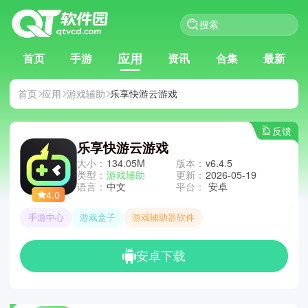
应用
首页
手游
资讯
合集
最新
首页
应用
游戏辅助
乐享快游云游戏
反馈
乐享快游云游戏
大小：
134.05M
版本：
v6.4.5
类型：
游戏辅助
更新：
2026-05-19
语言：
中文
平台：
安卓
4.0
手游中心
游戏盒子
游戏辅助器软件
安卓下载