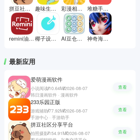
有趣、更自由。这里有些,图片编辑
拼豆社区分享平台
趣味生成器手机版
彩漫相机专业版
堆糖手机版
软件推荐；Canva，Snapseed和
黄油相机。
remini油画软件中文版
椰子设计画质修复
AI豆仓软件
神奇海螺试验场电子包浆生成器
最新应用
爱萌漫画软件
查看
小说阅读
10.64M
2026-08-07
韩日漫画软件 · 漫画软件
233乐园正版
查看
游戏辅助
77.92M
2026-08-07
手游中心 · 手游助手
拼豆社区分享平台
查看
拍照摄影
154.91M
2026-08-07
图片编辑软件 · 兴趣交流平台