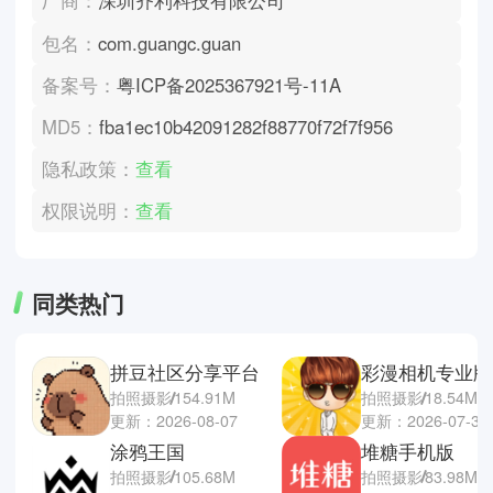
厂商：
深圳齐利科技有限公司
包名：
com.guangc.guan
备案号：
粤ICP备2025367921号-11A
MD5：
fba1ec10b42091282f88770f72f7f956
隐私政策：
查看
权限说明：
查看
同类热门
拼豆社区分享平台
彩漫相机专业版
拍照摄影
154.91M
拍照摄影
18.54M
更新：2026-08-07
更新：2026-07-31
涂鸦王国
堆糖手机版
拍照摄影
105.68M
拍照摄影
83.98M