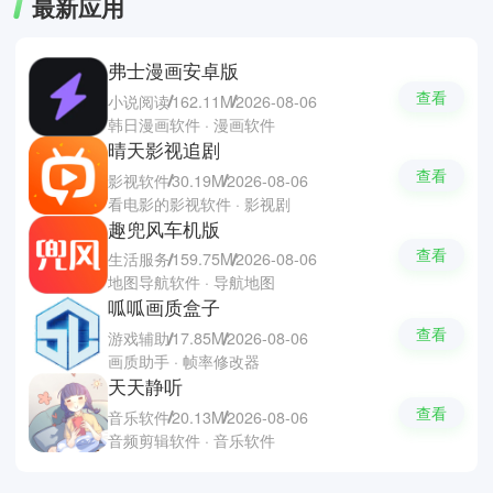
最新应用
弗士漫画安卓版
查看
小说阅读
162.11M
2026-08-06
韩日漫画软件 · 漫画软件
晴天影视追剧
查看
影视软件
30.19M
2026-08-06
看电影的影视软件 · 影视剧
趣兜风车机版
查看
生活服务
159.75M
2026-08-06
地图导航软件 · 导航地图
呱呱画质盒子
查看
游戏辅助
17.85M
2026-08-06
画质助手 · 帧率修改器
天天静听
查看
音乐软件
20.13M
2026-08-06
音频剪辑软件 · 音乐软件