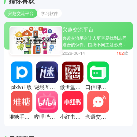
猜你喜欢
兴趣交流平台
学习软件
兴趣交流平台
兴趣交流平台让人更容易找到志同
道合的伙伴。围绕不同主题形成圈
子，用户可以分享见解、展示作品
2026-06-14
182
款
或参与讨论。互动方式多样，让表
达更加自由。通过不断交流，也能
拓展视野与认知。这里不仅是信息
汇聚地，更是兴趣延伸与成长的空
间。这里有些兴趣交流平台推荐；
pixiv正版
谜境互动剧本平台
傲世堂助手安卓版
口信聊天软件
百度贴吧，最右和pixiv。
堆糖手机版
哔哩哔哩手机版
小红书手机版
念语交友平台