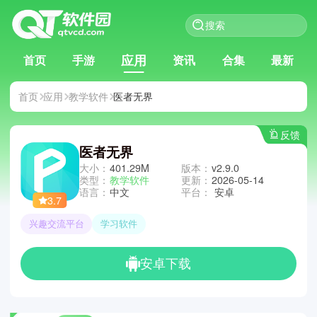
应用
首页
手游
资讯
合集
最新
首页
应用
教学软件
医者无界
反馈
医者无界
大小：
401.29M
版本：
v2.9.0
类型：
教学软件
更新：
2026-05-14
语言：
中文
平台：
安卓
3.7
兴趣交流平台
学习软件
安卓下载