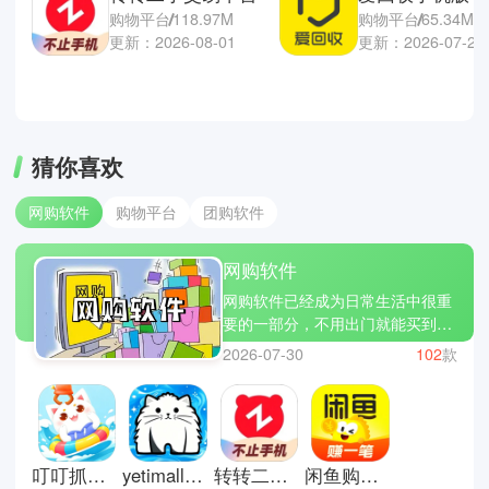
购物平台
118.97M
购物平台
65.34M
更新：2026-08-01
更新：2026-07-28
猜你喜欢
网购软件
购物平台
团购软件
网购软件
网购软件已经成为日常生活中很重
要的一部分，不用出门就能买到各
种生活用品、衣服、数码产品等。
2026-07-30
102
款
只要打开手机搜索关键词，就能看
到大量商品对比价格和评价，挑选
过程更方便。很多平台还支持当天
或次日送达，让购物效率大幅提
升。同时也会经常推出优惠活动，
叮叮抓娃娃畅玩版
yetimall液体猫
转转二手交易平台
闲鱼购物平台
让用户在同样预算下买到更多东