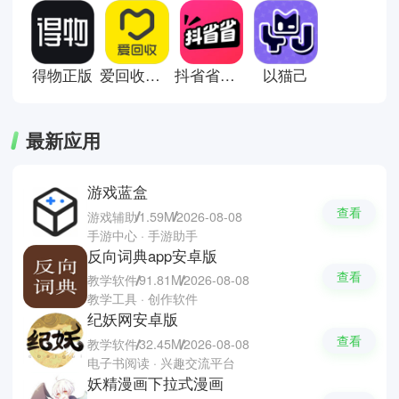
西，逐渐改变了人们传统的消费方
式。这里有些网购软件推荐；淘
宝，天猫和得物。
得物正版
爱回收手机版
抖省省团购
以猫己
最新应用
游戏蓝盒
查看
游戏辅助
1.59M
2026-08-08
手游中心 · 手游助手
反向词典app安卓版
查看
教学软件
91.81M
2026-08-08
教学工具 · 创作软件
纪妖网安卓版
查看
教学软件
32.45M
2026-08-08
电子书阅读 · 兴趣交流平台
妖精漫画下拉式漫画