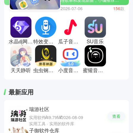
MOO音乐 、豆瓣fm和乐趣音乐。
2026-07-06
156
款
软件提供高品质音频播放、离线下
载和个性化推荐功能，支持歌单创
建、收藏和分享，方便管理喜爱歌
曲。用户可以探索排行榜、专辑和
电台，跟随兴趣发现新曲，也可以
水晶dj网手机版
特效变音魔术师官方正版
瓜子音乐正版
SU音乐
同步跨设备播放，实现多场景听歌
体验，满足日常娱乐、学习或放松
的音乐需求。
天天静听
虫虫钢琴曲谱网
小度音箱app安卓版
蜜獾音乐2026
最新应用
瑞游社区
查看
实用软件
49.79M
2026-08-09
实用工具 · 实用的软件库
子御软件仓库