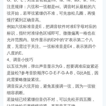
注意规律：六弦和一弦都是mi。调音时从最粗的六
弦开始，若琴弦紧绷仍不准，可先放松几圈，再慢
慢拧紧到正确音高。
例如六弦标准音是E，把调音软件对准E字母对应的
标识，指针对准绿色区域即可。微微偏离一格也在
允许范围内。软件显示的E2中的“2”表示第二个八
度，无需过于关注。一弦标准音是E4，表示第四个
八度的E。
4、调音小技巧
以五弦为例，弹出声音显示为G，想要调准应旋紧还
是旋松?参考音阶顺序C-D-E-F-G-A-B，G比A低，因
此需要略微旋紧弦。
调音应从六弦开始，避免直接调一弦，因为一弦较
细容易断。
若旋钮已经紧绷但音仍不对，可以先松开四五圈，
让弦放松后再慢慢拧紧，直至音高正确。