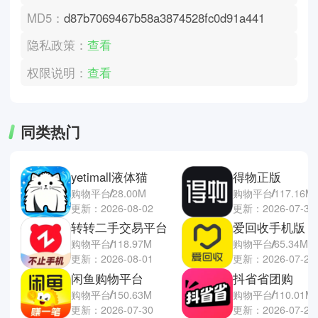
MD5：
d87b7069467b58a3874528fc0d91a441
隐私政策：
查看
权限说明：
查看
同类热门
yetimall液体猫
得物正版
购物平台
28.00M
购物平台
117.16M
更新：2026-08-02
更新：2026-07-30
转转二手交易平台
爱回收手机版
购物平台
118.97M
购物平台
65.34M
更新：2026-08-01
更新：2026-07-28
闲鱼购物平台
抖省省团购
购物平台
150.63M
购物平台
110.01M
更新：2026-07-30
更新：2026-07-27