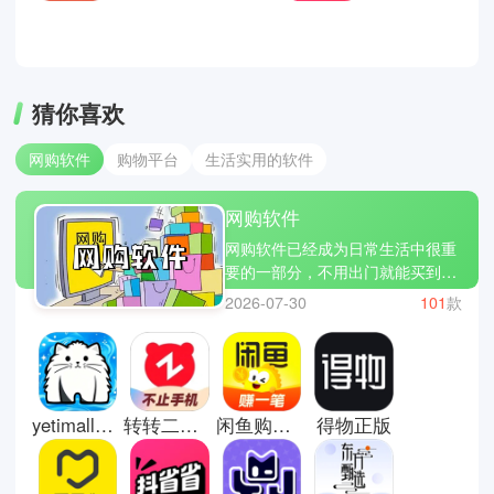
猜你喜欢
网购软件
购物平台
生活实用的软件
网购软件
网购软件已经成为日常生活中很重
要的一部分，不用出门就能买到各
种生活用品、衣服、数码产品等。
2026-07-30
101
款
只要打开手机搜索关键词，就能看
到大量商品对比价格和评价，挑选
过程更方便。很多平台还支持当天
或次日送达，让购物效率大幅提
升。同时也会经常推出优惠活动，
yetimall液体猫
转转二手交易平台
闲鱼购物平台
得物正版
让用户在同样预算下买到更多东
西，逐渐改变了人们传统的消费方
式。这里有些网购软件推荐；淘