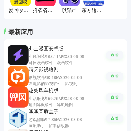
宝，天猫和得物。
爱回收手机版
抖省省团购
以猫己
东方甄选购物平台
最新应用
弗士漫画安卓版
查看
小说阅读
162.11M
2026-08-06
韩日漫画软件 · 漫画软件
晴天影视追剧
查看
影视软件
30.19M
2026-08-06
看电影的影视软件 · 影视剧
趣兜风车机版
查看
生活服务
159.75M
2026-08-06
地图导航软件 · 导航地图
呱呱画质盒子
查看
游戏辅助
17.85M
2026-08-06
画质助手 · 帧率修改器