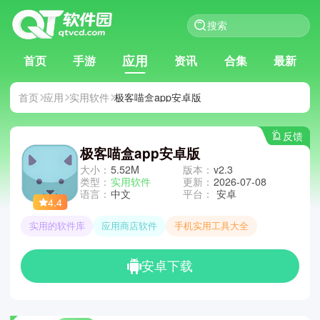
应用
首页
手游
资讯
合集
最新
首页
应用
实用软件
极客喵盒app安卓版
反馈
极客喵盒app安卓版
大小：
5.52M
版本：
v2.3
类型：
实用软件
更新：
2026-07-08
语言：
中文
平台：
安卓
4.4
实用的软件库
应用商店软件
手机实用工具大全
安卓下载