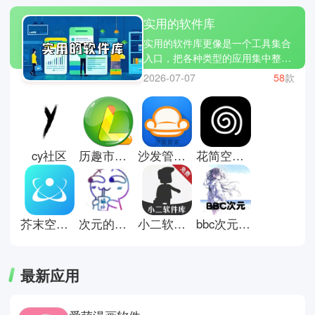
实用的软件库
实用的软件库更像是一个工具集合
入口，把各种类型的应用集中整理
在一起，方便用户按需查找和下
2026-07-07
58
款
载。从日常工具到娱乐软件，再到
效率类应用，都可以在同一个平台
中找到，省去了到处搜索的麻烦。
这类软件库的优势在于资源集中和
分类清晰，让人更容易找到合适的
cy社区
历趣市场安卓版
沙发管家车机版
花简空间正版
工具。不过也需要注意来源和安全
性，选择可靠的平台会更重要。这
里有些实用的软件库推荐；猪猪软
件库，黑白软件库和星尘软件库。
芥末空间官方版
次元的世界软件库
小二软件库
bbc次元资源导航
最新应用