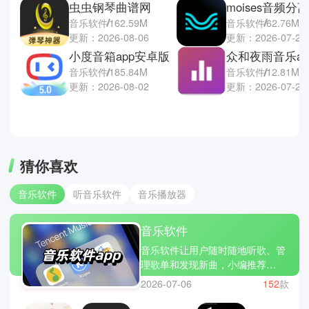
虫虫钢琴曲谱网
moises音频分
音乐软件
162.59M
音乐软件
62.76M
更新：2026-08-06
更新：2026-07-28
小度音箱app安卓版
众和夜雨音乐ap
音乐软件
185.84M
音乐软件
12.81M
更新：2026-08-02
更新：2026-07-28
猜你喜欢
音乐软件
听音乐软件
音乐播放器
音乐软件
音乐软件让用户随时随地听歌、管
理歌单和发现新曲，小编推荐
MOO音乐 、豆瓣fm和乐趣音乐。
2026-07-06
152
款
软件提供高品质音频播放、离线下
载和个性化推荐功能，支持歌单创