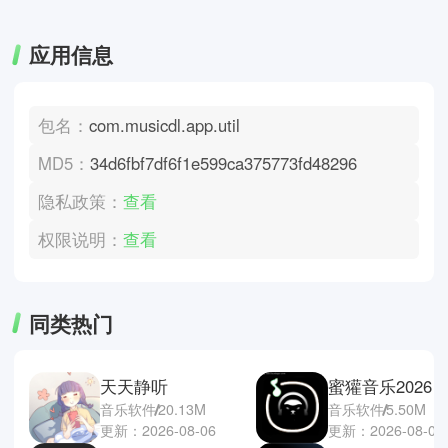
应用信息
包名：
com.musicdl.app.util
MD5：
34d6fbf7df6f1e599ca375773fd48296
隐私政策：
查看
权限说明：
查看
同类热门
天天静听
蜜獾音乐2026
音乐软件
20.13M
音乐软件
5.50M
更新：2026-08-06
更新：2026-08-02