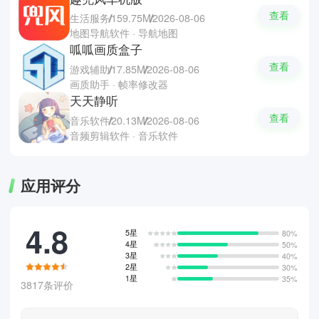
查看
生活服务
159.75M
2026-08-06
地图导航软件 · 导航地图
呱呱画质盒子
查看
游戏辅助
17.85M
2026-08-06
画质助手 · 帧率修改器
天天静听
查看
音乐软件
20.13M
2026-08-06
音频剪辑软件 · 音乐软件
应用评分
4.8
5星
80%
4星
50%
3星
40%
2星
30%
1星
35%
3817条评价