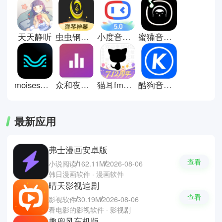
建、收藏和分享，方便管理喜爱歌
曲。用户可以探索排行榜、专辑和
电台，跟随兴趣发现新曲，也可以
天天静听
虫虫钢琴曲谱网
小度音箱app安卓版
蜜獾音乐2026
同步跨设备播放，实现多场景听歌
体验，满足日常娱乐、学习或放松
的音乐需求。
moises音频分离软件
众和夜雨音乐app
猫耳fm广播剧
酷狗音乐2026版
最新应用
弗士漫画安卓版
查看
小说阅读
162.11M
2026-08-06
韩日漫画软件 · 漫画软件
晴天影视追剧
查看
影视软件
30.19M
2026-08-06
看电影的影视软件 · 影视剧
趣兜风车机版