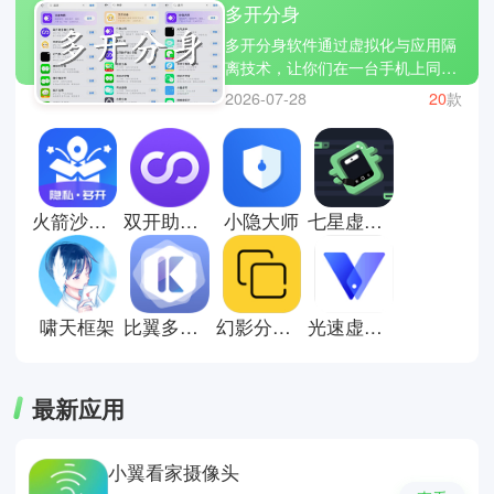
多开分身
多开分身软件通过虚拟化与应用隔
离技术，让你们在一台手机上同时
登录多个账号，轻松将生活与工作
2026-07-28
20
款
进行分离。这类软件普遍高兼容与
流畅的体验，为每个账号都有隐私
保护与独立空间。今天小编整理了
几款挺不错的多看分身软件，如小
丫分身、比翼多开、无尽分身等
火箭沙盒隐私空间
双开助手纯净版
小隐大师
七星虚拟机
等，让你们实现高效管理多账号的
便捷。
啸天框架
比翼多开安卓版
幻影分身安卓版
光速虚拟机
最新应用
小翼看家摄像头