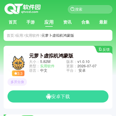
应用
首页
手游
资讯
合集
最新
首页
应用
实用软件
元萝卜虚拟机鸿蒙版
反馈
元萝卜虚拟机鸿蒙版
大小：
5.82M
版本：
v1.0.10
类型：
实用软件
更新：
2026-07-07
语言：
中文
平台：
安卓
3.3
多开分身
安卓下载