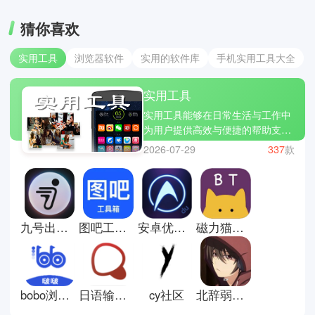
猜你喜欢
实用工具
浏览器软件
实用的软件库
手机实用工具大全
实用工具
实用工具能够在日常生活与工作中
为用户提供高效与便捷的帮助支
持。在实际使用中，不同工具可以
2026-07-29
337
款
组合使用来提升效率。你们可以通
过ES文件浏览器快速整理手机中
的文件、压缩包及应用资源，实现
高效分类与传输。有需要处理纸质
文档时，打开扫描全能王即可一键
九号出行安卓版
图吧工具箱手机版
安卓优化大师手机版
磁力猫手机版
拍照生成高清PDF，并自动进行文
字识别与排版。当手机设备运行变
慢时，借助360清理大师可以清理
缓存垃圾、释放存储空间并优化系
统性能。多种工具互相配合，基本
bobo浏览器海外版
日语输入法手机版
cy社区
北辞弱网17.0
覆盖了从文件管理到办公处理再到