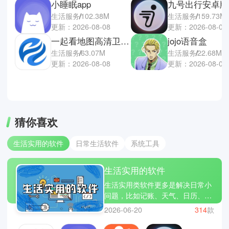
小睡眠app
九号出行安卓版
生活服务
102.38M
生活服务
159.73M
更新：2026-08-08
更新：2026-08-07
一起看地图高清卫星地图
jojo语音盒
生活服务
63.07M
生活服务
22.68M
更新：2026-08-08
更新：2026-08-07
猜你喜欢
生活实用的软件
日常生活软件
系统工具
生活实用的软件
生活实用类软件更多是解决日常小
问题，比如记账、天气、日历、备
忘提醒等功能。虽然看起来简单，
2026-06-20
314
款
但在生活中使用频率很高。它们的
特点是操作直接、不复杂，打开就