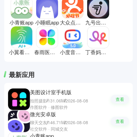
能用，帮助用户更好安排时间和管
理生活细节。对于节奏较快的人来
说，这类工具可以减少遗忘和混
小青账app
小睡眠app
大众点评安卓版
九号出行安卓版
乱，让生活变得更有条理。这里有
些生活实用的软件推荐；海信智慧
家，LunaTracker和小睡眠
小翼看家摄像头
春雨医生医生版
小度音箱app安卓版
丁香妈妈辅食餐单电子版
最新应用
美图设计室手机版
查看
拍照摄影
131.06M
2026-08-08
作图软件 · 修图软件
微光安卓版
查看
聊天交友
146.71M
2026-08-08
社交软件 · 同城交友
小青账app