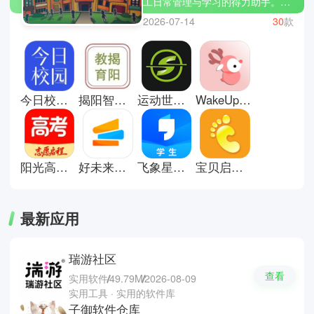
工日常管理与学习的得力助手。软
件实现课程管理与课表查看、作业
2026-07-14
30
款
提交与成绩查询、校园通知和公告
推送、图书馆资源查询与借阅管
理、校园支付和报修服务等功能，
让校园生活过得更加便利。小编特
别推荐几款校园服务软件，例如掌
今日校园手机版
揭阳智慧教育安卓版
运动世界校园版app
WakeUp课程表手机版
上校园、智慧校园、多彩校园等
等，操作简单的同时功能全面，是
提升校园生活效率的好帮手。
阳光高考网
好未来图书app
飞象星球学生版
宝贝启步app
最新应用
瑞游社区
查看
实用软件
49.79M
2026-08-09
实用工具 · 实用的软件库
子御软件仓库