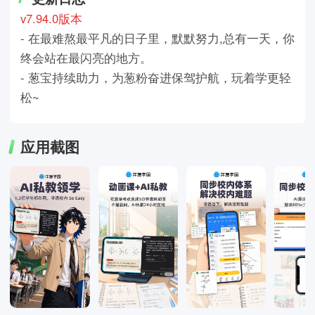
v7.94.0版本
- 在最难熬最平凡的日子里，默默努力,总有一天，你
终会站在最闪亮的地方。
- 葱宝持续助力，为葱粉奋进保驾护航，玩着学更轻
松~
应用截图