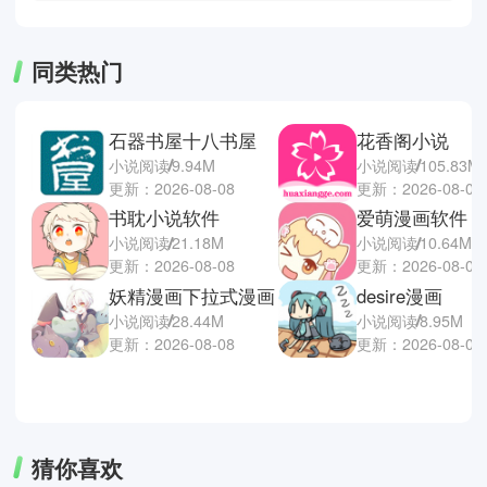
同类热门
石器书屋十八书屋
花香阁小说
小说阅读
9.94M
小说阅读
105.83M
更新：2026-08-08
更新：2026-08-08
书耽小说软件
爱萌漫画软件
小说阅读
21.18M
小说阅读
10.64M
更新：2026-08-08
更新：2026-08-07
妖精漫画下拉式漫画
desire漫画
小说阅读
28.44M
小说阅读
8.95M
更新：2026-08-08
更新：2026-08-07
猜你喜欢