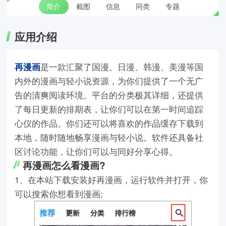
简介
截图
信息
同类
专题
应用介绍
再漫画
是一款汇聚了国漫、日漫、韩漫、美漫等国
内外的漫画与轻小说资源，为你们提供了一个无广
告的清爽阅读环境。平台的分类极其详细，还提供
了每日更新的排期表，让你们可以在第一时间追踪
心仪的作品。你们还可以将喜欢的作品缓存下载到
本地，随时随地畅享漫画与轻小说。软件还具备社
区讨论功能，让你们可以与同好分享心得。
再漫画怎么看漫画?
1、在本站下载安装好再漫画，运行软件并打开，你
可以搜索你想看到漫画;