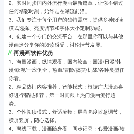
2、实时同步国内外流行漫画最新篇章，让你不错过
任何精彩时刻，始终走在潮流前沿。
3、我们专注于每个用户的独特需求，提供多种阅读
模式选择、亮度调节和字体大小定制功能。
4、创建一个专门的交流平台，在那里你可以与其他
漫画迷分享你的阅读感受，讨论情节发展。
再漫画软件优势
1、海量漫画，纵情观看，国内较全：国漫/日漫/韩
漫/欧漫/一应俱全，热血/冒险/搞笑/机战/各种类型任
你看。
2、精品热门内容推荐，智能模式：根据广大漫迷喜
好进行智能推荐，第一时间跟上热门漫画流行趋
势。
3、个性阅读模式，舒适流畅：屏幕亮度随意调节，
横屏竖屏，随心选择。
4、离线下载，漫画随身看，同步记录：心爱漫画/较