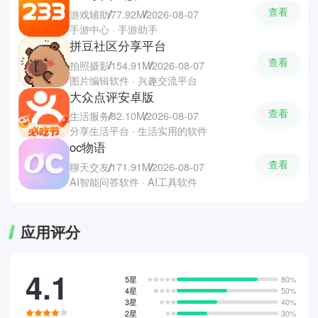
查看
游戏辅助
77.92M
2026-08-07
手游中心 · 手游助手
拼豆社区分享平台
查看
拍照摄影
154.91M
2026-08-07
图片编辑软件 · 兴趣交流平台
大众点评安卓版
查看
生活服务
82.10M
2026-08-07
分享生活平台 · 生活实用的软件
oc物语
查看
聊天交友
171.91M
2026-08-07
AI智能问答软件 · AI工具软件
应用评分
4.1
5星
80%
4星
50%
3星
40%
2星
30%