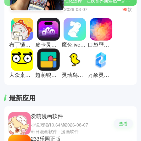
性化选择，让设备界面焕然一新。
无论是动态壁纸、图标风格还是小
2026-08-07
98
款
组件布局，都可以自由搭配，打造
专属视觉风格。操作简单，更新内
容丰富，能够持续带来新鲜感。对
于追求个性与美感的人来说，它让
日常使用也变得更有趣。这里有些
布丁锁屏壁纸
皮卡灵动岛应用商店
魔兔live2d官方版
口袋壁纸安卓版
桌面美化软件推荐；Nova
Launcher，元气桌面和微软桌面。
大众桌面小组件安卓版
超萌鸭手账
灵动鸟手机版
万象灵动岛安卓版
最新应用
爱萌漫画软件
查看
小说阅读
10.64M
2026-08-07
韩日漫画软件 · 漫画软件
233乐园正版