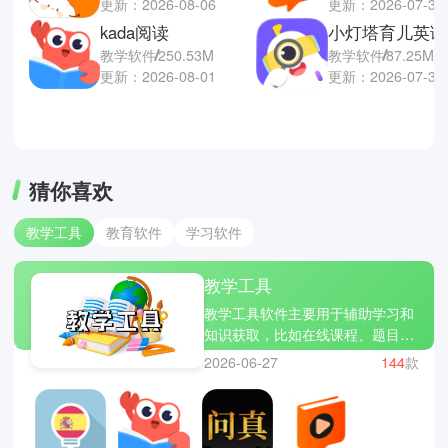
更新：2026-08-06
更新：2026-07-30
kada阅读
教学软件
250.53M
教学软件
87.25M
更新：2026-08-01
更新：2026-07-30
猜你喜欢
教学工具
教育软件
学习软件
教学工具
教学工具软件主要用于辅助学习和
知识获取，比如在线课程、题目练
习、语言学习等。相比传统课堂，
2026-06-27
144
款
它更灵活，可以随时随地学习。部
分软件还会通过动画、互动练习等
方式提高理解效率，让学习不再单
调。对学生或自学者来说，这类工