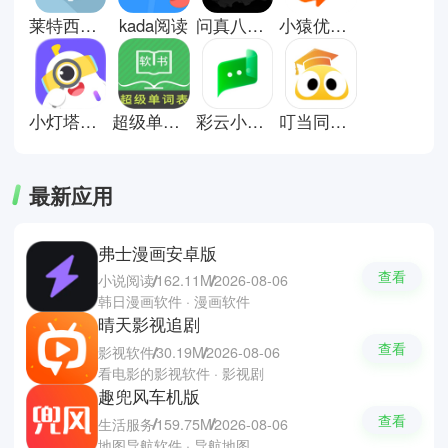
具能够帮助巩固知识点，也能根据
莱特西班牙语背单词手机端
kada阅读
问真八字排盘软件
小猿优课官方版
个人进度调整学习节奏。这里有些
教学工具推荐；Google
Classroom，Xmind和笔墨写作。
小灯塔育儿英语启蒙动画
超级单词表安卓版app
彩云小译翻译器
叮当同学安卓版
最新应用
弗士漫画安卓版
查看
小说阅读
162.11M
2026-08-06
韩日漫画软件 · 漫画软件
晴天影视追剧
查看
影视软件
30.19M
2026-08-06
看电影的影视软件 · 影视剧
趣兜风车机版
查看
生活服务
159.75M
2026-08-06
地图导航软件 · 导航地图