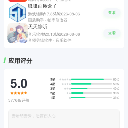
呱呱画质盒子
查看
游戏辅助
17.85M
2026-08-06
画质助手 · 帧率修改器
天天静听
查看
音乐软件
20.13M
2026-08-06
音频剪辑软件 · 音乐软件
应用评分
5.0
5星
80%
4星
50%
3星
40%
2星
30%
1星
35%
3776条评价