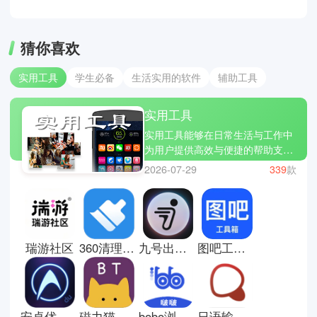
猜你喜欢
实用工具
学生必备
生活实用的软件
辅助工具
实用工具
实用工具能够在日常生活与工作中
为用户提供高效与便捷的帮助支
持。在实际使用中，不同工具可以
2026-07-29
339
款
组合使用来提升效率。你们可以通
过ES文件浏览器快速整理手机中
的文件、压缩包及应用资源，实现
高效分类与传输。有需要处理纸质
文档时，打开扫描全能王即可一键
瑞游社区
360清理大师手机版
九号出行安卓版
图吧工具箱手机版
拍照生成高清PDF，并自动进行文
字识别与排版。当手机设备运行变
慢时，借助360清理大师可以清理
缓存垃圾、释放存储空间并优化系
统性能。多种工具互相配合，基本
安卓优化大师手机版
磁力猫手机版
bobo浏览器海外版
日语输入法手机版