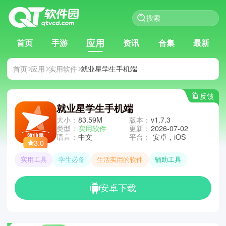
应用
首页
手游
资讯
合集
最新
首页
应用
实用软件
就业星学生手机端
反馈
就业星学生手机端
大小：
83.59M
版本：
v1.7.3
类型：
实用软件
更新：
2026-07-02
语言：
中文
平台：
安卓，iOS
3.0
实用工具
学生必备
生活实用的软件
辅助工具
安卓下载