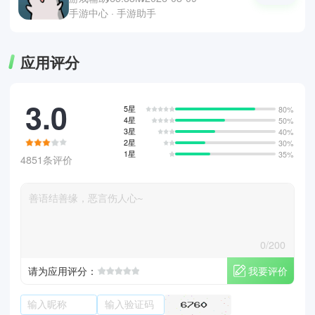
手游中心 · 手游助手
应用评分
3.0
5星
80%
4星
50%
3星
40%
2星
30%
1星
35%
4851条评价
0/200
我要评价
请为应用评分：