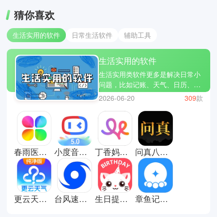
猜你喜欢
生活实用的软件
日常生活软件
辅助工具
生活实用的软件
生活实用类软件更多是解决日常小
问题，比如记账、天气、日历、备
忘提醒等功能。虽然看起来简单，
2026-06-20
309
款
但在生活中使用频率很高。它们的
特点是操作直接、不复杂，打开就
能用，帮助用户更好安排时间和管
理生活细节。对于节奏较快的人来
说，这类工具可以减少遗忘和混
春雨医生医生版
小度音箱app安卓版
丁香妈妈辅食餐单电子版
问真八字排盘软件
乱，让生活变得更有条理。这里有
些生活实用的软件推荐；海信智慧
家，LunaTracker和小睡眠
更云天气预报正式版
台风速报高清版
生日提醒管家app
章鱼记账安卓版