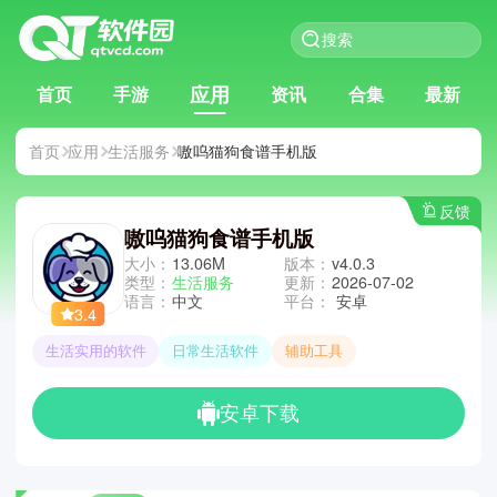
应用
首页
手游
资讯
合集
最新
首页
应用
生活服务
嗷呜猫狗食谱手机版
反馈
嗷呜猫狗食谱手机版
大小：
13.06M
版本：
v4.0.3
类型：
生活服务
更新：
2026-07-02
语言：
中文
平台：
安卓
3.4
生活实用的软件
日常生活软件
辅助工具
安卓下载