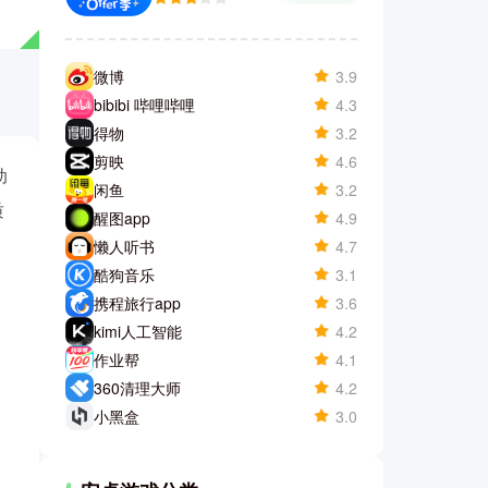
微博
3.9
bibibi 哔哩哔哩
4.3
得物
3.2
剪映
4.6
动
闲鱼
3.2
质
醒图app
4.9
懒人听书
4.7
酷狗音乐
3.1
携程旅行app
3.6
kimi人工智能
4.2
作业帮
4.1
360清理大师
4.2
小黑盒
3.0